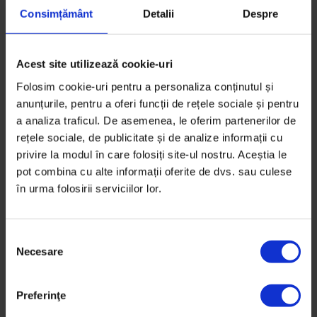
Timp de citire: 7 minute
Consimțământ
Detalii
Despre
18 septembrie 2016
Acest site utilizează cookie-uri
Folosim cookie-uri pentru a personaliza conținutul și
anunțurile, pentru a oferi funcții de rețele sociale și pentru
a analiza traficul. De asemenea, le oferim partenerilor de
rețele sociale, de publicitate și de analize informații cu
privire la modul în care folosiți site-ul nostru. Aceștia le
pot combina cu alte informații oferite de dvs. sau culese
în urma folosirii serviciilor lor.
S
Necesare
e
l
e
Preferinţe
c