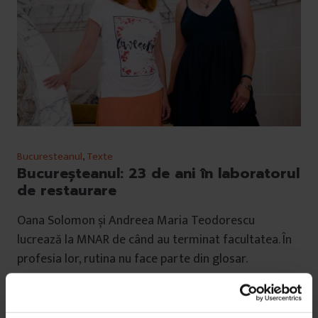
Bucuresteanul
,
Texte
Bucureșteanul: 23 de ani în laboratorul
de restaurare
Oana Solomon și Andreea Maria Teodorescu
lucrează la MNAR de când au terminat facultatea. În
profesia lor, rutina nu face parte din glosar.
De
Gabriela Pițurlea
Fotografii de
Claudiu Popescu