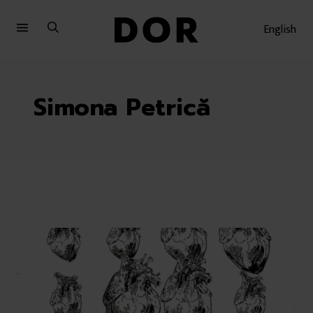
Sari
Sari
la
la
English
meniu
conținut
Simona Petrică