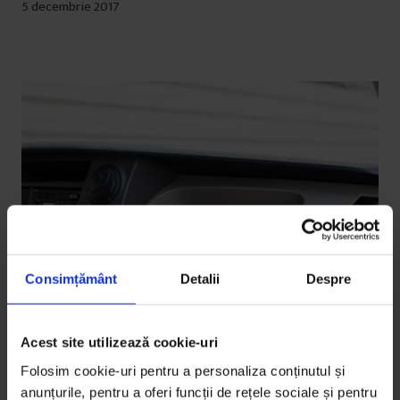
5 decembrie 2017
Consimțământ
Detalii
Despre
Acest site utilizează cookie-uri
Folosim cookie-uri pentru a personaliza conținutul și
Bucuresteanul
,
Texte
anunțurile, pentru a oferi funcții de rețele sociale și pentru