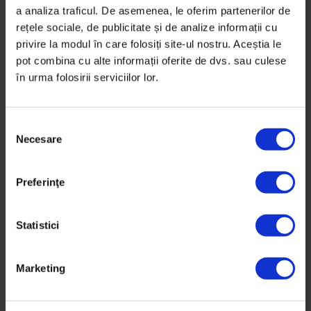
Bucureșteanul: Transportorul de artă
a analiza traficul. De asemenea, le oferim partenerilor de
rețele sociale, de publicitate și de analize informații cu
Iulian Bauer este șofer și a adunat la bord 1 milion de
privire la modul în care folosiți site-ul nostru. Aceștia le
kilometri. De 16 ani, transportă lucrări pentru galerii…
pot combina cu alte informații oferite de dvs. sau culese
în urma folosirii serviciilor lor.
De
Simona Petrică
Fotografii de
Claudia Cristea
Timp de citire: 9 minute
S
11 septembrie 2016
Necesare
e
l
e
Preferinţe
c
ț
i
Statistici
a
c
Marketing
o
n
s