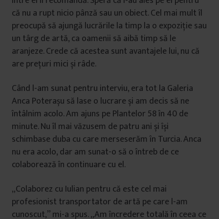
între ei îl recomandă. Speră că l-au ales pe el pentru
că nu a rupt nicio pânză sau un obiect. Cel mai mult îl
preocupă să ajungă lucrările la timp la o expoziție sau
un târg de artă, ca oamenii să aibă timp să le
aranjeze. Crede că acestea sunt avantajele lui, nu că
are prețuri mici și râde.
Când l-am sunat pentru interviu, era tot la Galeria
Anca Poterașu să lase o lucrare și am decis să ne
întâlnim acolo. Am ajuns pe Plantelor 58 în 40 de
minute. Nu îl mai văzusem de patru ani și își
schimbase duba cu care merseserăm în Turcia. Anca
nu era acolo, dar am sunat-o să o întreb de ce
colaborează în continuare cu el.
„Colaborez cu Iulian pentru că este cel mai
profesionist transportator de artă pe care l-am
cunoscut,” mi-a spus. „Am încredere totală în ceea ce