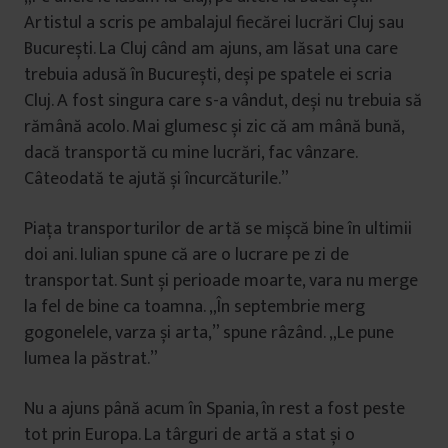
Artistul a scris pe ambalajul fiecărei lucrări Cluj sau
București. La Cluj când am ajuns, am lăsat una care
trebuia adusă în București, deși pe spatele ei scria
Cluj. A fost singura care s-a vândut, deși nu trebuia să
rămână acolo. Mai glumesc și zic că am mână bună,
dacă transportă cu mine lucrări, fac vânzare.
Câteodată te ajută și încurcăturile.”
Piața transporturilor de artă se mișcă bine în ultimii
doi ani. Iulian spune că are o lucrare pe zi de
transportat. Sunt și perioade moarte, vara nu merge
la fel de bine ca toamna. „În septembrie merg
gogonelele, varza și arta,” spune râzând. „Le pune
lumea la păstrat.”
Nu a ajuns până acum în Spania, în rest a fost peste
tot prin Europa. La târguri de artă a stat și o