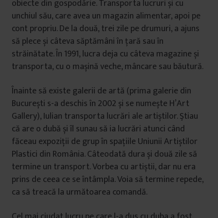
obiecte din gospodărie. Transporta lucruri și cu
unchiul său, care avea un magazin alimentar, apoi pe
cont propriu. De la două, trei zile pe drumuri, a ajuns
să plece și câteva săptămâni în țară sau în
străinătate. În 1991, lucra deja cu câteva magazine și
transporta, cu o mașină veche, mâncare sau băutură.
Înainte să existe galerii de artă (prima galerie din
București s-a deschis în 2002 și se numește H’Art
Gallery), Iulian transporta lucrări ale artiștilor. Ştiau
că are o dubă și îl sunau să ia lucrări atunci când
făceau expoziții de grup în spațiile Uniunii Artiștilor
Plastici din România. Câteodată dura și două zile să
termine un transport. Vorbea cu artiștii, dar nu era
prins de ceea ce se întâmpla. Voia să termine repede,
ca să treacă la următoarea comandă.
Cel mai ciudat lucru pe care l-a dus cu duba a fost