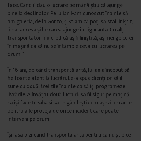
face. Când îi dau o lucrare pe mână știu că ajunge
bine la destinatar. Pe Iulian l-am cunoscut înainte să
am galeria, de la Gorzo, și știam că poți să stai liniștit,
îi dai adresa și lucrarea ajunge în siguranță. Cu alți
transportatori nu cred că aș fi liniștită, aș merge cu ei
în mașină ca să nu se întâmple ceva cu lucrarea pe
drum.”
În 16 ani, de când transportă artă, Iulian a început să
fie foarte atent la lucrări. Le-a spus clienților să îl
sune cu două, trei zile înainte ca să își programeze
livrările. A învățat două lucruri: să fii sigur pe mașină
că își face treaba și să te gândești cum așezi lucrările
pentru a le proteja de orice incident care poate
interveni pe drum.
Își lasă o zi când transportă artă pentru că nu știe ce