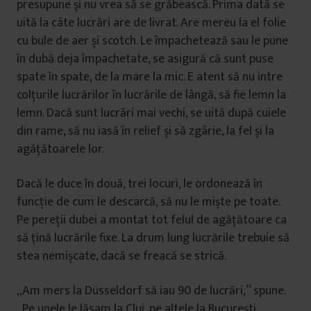
presupune și nu vrea să se grăbească. Prima dată se
uită la câte lucrări are de livrat. Are mereu la el folie
cu bule de aer și scotch. Le împachetează sau le pune
în dubă deja împachetate, se asigură că sunt puse
spate în spate, de la mare la mic. E atent să nu intre
colțurile lucrărilor în lucrările de lângă, să fie lemn la
lemn. Dacă sunt lucrări mai vechi, se uită după cuiele
din rame, să nu iasă în relief și să zgârie, la fel și la
agățătoarele lor.
Dacă le duce în două, trei locuri, le ordonează în
funcție de cum le descarcă, să nu le miște pe toate.
Pe pereții dubei a montat tot felul de agățătoare ca
să țină lucrările fixe. La drum lung lucrările trebuie să
stea nemișcate, dacă se freacă se strică.
„Am mers la Düsseldorf să iau 90 de lucrări,” spune.
„Pe unele le lăsam la Cluj, pe altele la București.