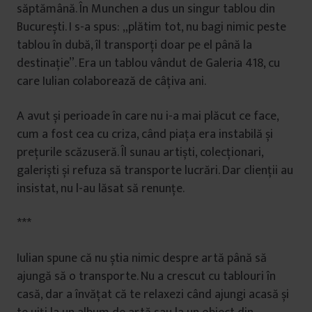
săptămână. În Munchen a dus un singur tablou din
București. I s-a spus: „plătim tot, nu bagi nimic peste
tablou în dubă, îl transporți doar pe el până la
destinație”. Era un tablou vândut de Galeria 418, cu
care Iulian colaborează de câțiva ani.
A avut și perioade în care nu i-a mai plăcut ce face,
cum a fost cea cu criza, când piața era instabilă și
prețurile scăzuseră. Îl sunau artiști, colecționari,
galeriști și refuza să transporte lucrări. Dar clienții au
insistat, nu l-au lăsat să renunțe.
***
Iulian spune că nu știa nimic despre artă până să
ajungă să o transporte. Nu a crescut cu tablouri în
casă, dar a învățat că te relaxezi când ajungi acasă și