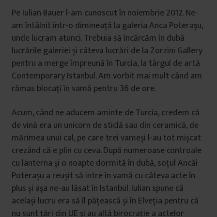
Pe Iulian Bauer l-am cunoscut în noiembrie 2012. Ne-
am întâlnit într-o dimineață la galeria Anca Poterașu,
unde lucram atunci. Trebuia să încărcăm în dubă
lucrările galeriei și câteva lucrări de la Zorzini Gallery
pentru a merge împreună în Turcia, la târgul de artă
Contemporary Istanbul. Am vorbit mai mult când am
rămas blocați în vamă pentru 36 de ore.
Acum, când ne aducem aminte de Turcia, credem că
de vină era un unicorn de sticlă sau din ceramică, de
mărimea unui cal, pe care trei vameși l-au tot mișcat
crezând că e plin cu ceva. După numeroase controale
cu lanterna și o noapte dormită în dubă, soțul Ancăi
Poterașu a reușit să intre în vamă cu câteva acte în
plus și așa ne-au lăsat în Istanbul. Iulian spune că
același lucru era să îl pățească și în Elveția pentru că
nu sunt țări din UE și au altă birocrație a actelor