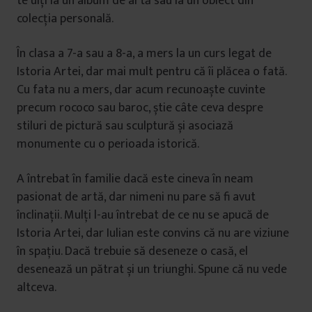
te uiți la un album de artă sau la un obiect din
colecția personală.
În clasa a 7-a sau a 8-a, a mers la un curs legat de
Istoria Artei, dar mai mult pentru că îi plăcea o fată.
Cu fata nu a mers, dar acum recunoaște cuvinte
precum rococo sau baroc, știe câte ceva despre
stiluri de pictură sau sculptură și asociază
monumente cu o perioada istorică.
A întrebat în familie dacă este cineva în neam
pasionat de artă, dar nimeni nu pare să fi avut
înclinații. Mulți l-au întrebat de ce nu se apucă de
Istoria Artei, dar Iulian este convins că nu are viziune
în spațiu. Dacă trebuie să deseneze o casă, el
desenează un pătrat și un triunghi. Spune că nu vede
altceva.