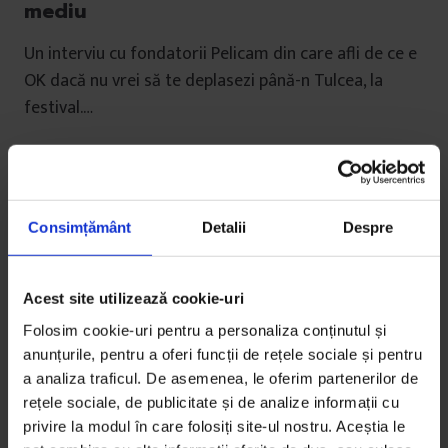
mediu
Un interviu cu fondatorii Pelicam din care afli de ce e
OK dacă nu vrei să te deplasezi până-n Tulcea, la
festival.…
De
Gabriela Pițurlea
Timp de citire: 6 minute
16 iunie 2016
Consimțământ
Detalii
Despre
Acest site utilizează cookie-uri
Folosim cookie-uri pentru a personaliza conținutul și
anunțurile, pentru a oferi funcții de rețele sociale și pentru
a analiza traficul. De asemenea, le oferim partenerilor de
rețele sociale, de publicitate și de analize informații cu
privire la modul în care folosiți site-ul nostru. Aceștia le