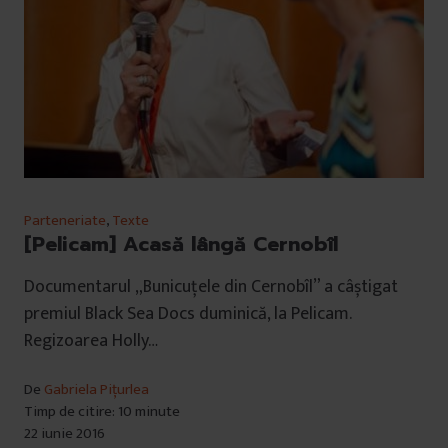
Parteneriate
,
Texte
[Pelicam] Acasă lângă Cernobîl
Documentarul „Bunicuțele din Cernobîl” a câștigat
premiul Black Sea Docs duminică, la Pelicam.
Regizoarea Holly…
De
Gabriela Pițurlea
Timp de citire: 10 minute
22 iunie 2016