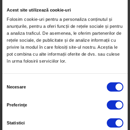
pictorial muzical în DoR #7.
Acest site utilizează cookie-uri
De
DoR
Folosim cookie-uri pentru a personaliza conținutul și
Timp de citire: 3 minute
anunțurile, pentru a oferi funcții de rețele sociale și pentru
15 decembrie 2011
a analiza traficul. De asemenea, le oferim partenerilor de
rețele sociale, de publicitate și de analize informații cu
privire la modul în care folosiți site-ul nostru. Aceștia le
pot combina cu alte informații oferite de dvs. sau culese
în urma folosirii serviciilor lor.
Navigare
în
S
articole
Necesare
e
l
e
Preferinţe
c
ț
i
Statistici
a