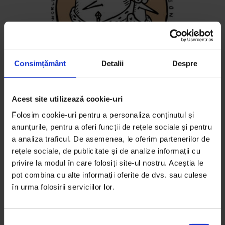
Consimțământ
Detalii
Despre
Reportaje
Acest site utilizează cookie-uri
Fredo și Pidjin, porumbeii apocalipsei
Folosim cookie-uri pentru a personaliza conținutul și
Fredo şi Pid’jin sunt doi porumbei care vor să aducă
anunțurile, pentru a oferi funcții de rețele sociale și pentru
sfârşitul lumii. Eugen Erhan şi Tudor Muscalu sunt cei
a analiza traficul. De asemenea, le oferim partenerilor de
rețele sociale, de publicitate și de analize informații cu
care le coregrafiază încercările şi se amuză copios
privire la modul în care folosiți site-ul nostru. Aceștia le
văzându-i cum ratează.
pot combina cu alte informații oferite de dvs. sau culese
în urma folosirii serviciilor lor.
De
Simina Mistreanu
Timp de citire: 8 minute
10 noiembrie 2009
S