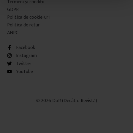
Termeni şi condiţii
t
u
GDPR
l
Politica de cookie-uri
u
Politica de retur
i
ANPC
Facebook
Instagram
Twitter
YouTube
© 2026 DoR (Decât o Revistă)