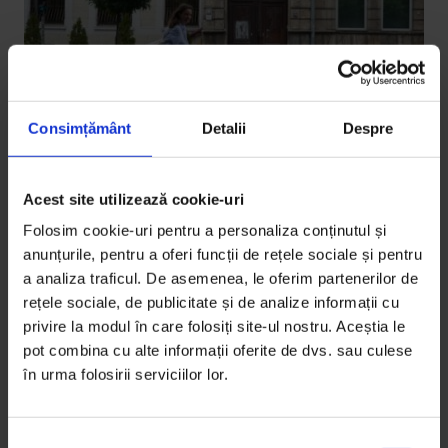
Consimțământ
Detalii
Despre
Acest site utilizează cookie-uri
Bucuresteanul
Folosim cookie-uri pentru a personaliza conținutul și
Bucureșteanul: Joi dimineața, cu
anunțurile, pentru a oferi funcții de rețele sociale și pentru
priveliște la biciclete
a analiza traficul. De asemenea, le oferim partenerilor de
rețele sociale, de publicitate și de analize informații cu
Un portret vizual al pistei pentru bicicliști de pe Calea
privire la modul în care folosiți site-ul nostru. Aceștia le
Victoriei, de la 8:30 la 11:00, la mijlocul lui august.
pot combina cu alte informații oferite de dvs. sau culese
în urma folosirii serviciilor lor.
De
Gabriela Pițurlea
Timp de citire: 3 minute
21 august 2016
S