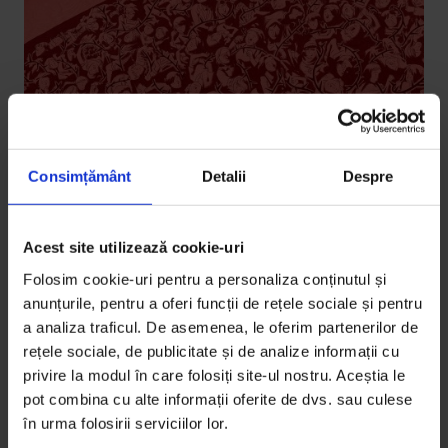
Consimțământ
Detalii
Despre
English
,
Eseuri
Beyond the Silence, Beyond the
Acest site utilizează cookie-uri
Violence
Folosim cookie-uri pentru a personaliza conținutul și
anunțurile, pentru a oferi funcții de rețele sociale și pentru
Although for 20 years now we’ve been trying to help
a analiza traficul. De asemenea, le oferim partenerilor de
women in Romania feel safer, being a victim is still
rețele sociale, de publicitate și de analize informații cu
more shameful than being an aggressor. This has to
privire la modul în care folosiți site-ul nostru. Aceștia le
change.
pot combina cu alte informații oferite de dvs. sau culese
în urma folosirii serviciilor lor.
De
Oana Sandu