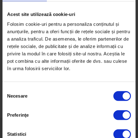
Kubarska spune povestea unui trib din Borneo ale
cărui îndeletniciri…
Acest site utilizează cookie-uri
De
Gabriela Pițurlea
Folosim cookie-uri pentru a personaliza conținutul și
Timp de citire: 3 minute
anunțurile, pentru a oferi funcții de rețele sociale și pentru
16 iunie 2015
a analiza traficul. De asemenea, le oferim partenerilor de
rețele sociale, de publicitate și de analize informații cu
privire la modul în care folosiți site-ul nostru. Aceștia le
pot combina cu alte informații oferite de dvs. sau culese
în urma folosirii serviciilor lor.
Navigare
în
S
Necesare
articole
e
l
e
Preferinţe
c
ț
i
Statistici