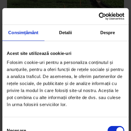
Consimțământ
Detalii
Despre
Acest site utilizează cookie-uri
Coronavirus
,
La noi
Ce fac fermierii când rafturile
Folosim cookie-uri pentru a personaliza conținutul și
supermarketurilor se golesc
anunțurile, pentru a oferi funcții de rețele sociale și pentru
a analiza traficul. De asemenea, le oferim partenerilor de
Cum afectează pandemia de coronavirus fermierii,
rețele sociale, de publicitate și de analize informații cu
micii producători și cooperativele agricole.
privire la modul în care folosiți site-ul nostru. Aceștia le
pot combina cu alte informații oferite de dvs. sau culese
De
Anca Iosif
,
Anca Vancu
și
Oana Filip
în urma folosirii serviciilor lor.
Timp de citire: 18 minute
16 martie 2020
S
Necesare