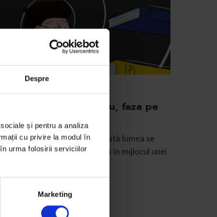
Despre
duDoR
,
Texte
EduDoR] Planurile cadru, faza pe
chipe
 sociale și pentru a analiza
că e un lucru asupra căruia toată lumea se
rmații cu privire la modul în
n urma folosirii serviciilor
ne de acord, acela e că suntem în mijlocul unei
scuții fără precedent…
e
Sorana Stănescu
Marketing
ustrație de
Cristina Cazacu
mp de citire: 14 minute