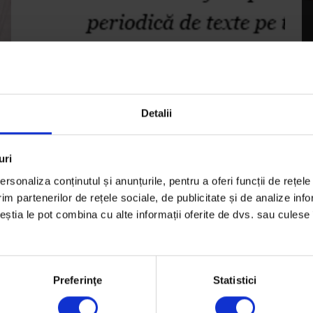
Detalii
EduDoR
E
[EduDoR] Planul cadru la gimnaziu
[
uri
– procesul și soluția
e
rsonaliza conținutul și anunțurile, pentru a oferi funcții de rețele
Planul cadru anunțat marți arată că ministerul nu
Da
im partenerilor de rețele sociale, de publicitate și de analize info
ceștia le pot combina cu alte informații oferite de dvs. sau culese î
se
are, de fapt, încredere că școlile și profesorii pot
pu
decide…
di
De
Sorana Stănescu
D
Preferinţe
Statistici
Ilustrație de
Cristina Cazacu
Il
Timp de citire: 12 minute
Ti