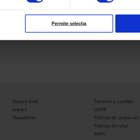
6 aprilie 2016
25
Permite selecția
Despre DoR
Termeni şi condiţii
Impact
GDPR
Newsletter
Politica de cookie-uri
Politica de retur
ANPC