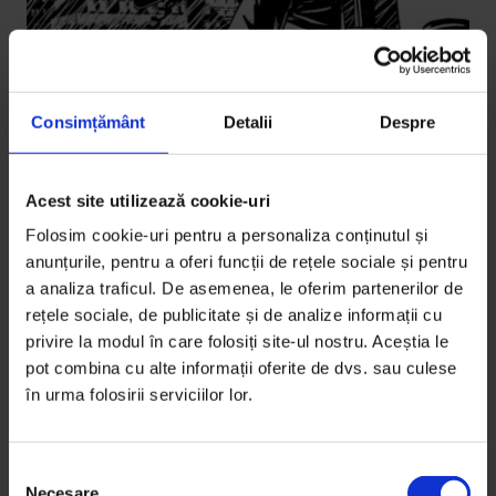
Consimțământ
Detalii
Despre
Acest site utilizează cookie-uri
Reportaje
Recuperatorul
Folosim cookie-uri pentru a personaliza conținutul și
anunțurile, pentru a oferi funcții de rețele sociale și pentru
Cum convingi pe cineva, prin telefon, să‑şi plătească
a analiza traficul. De asemenea, le oferim partenerilor de
datoria la bancă.
rețele sociale, de publicitate și de analize informații cu
privire la modul în care folosiți site-ul nostru. Aceștia le
De
Ana Maria Ciobanu
pot combina cu alte informații oferite de dvs. sau culese
Ilustrație de
Veronica Solomon
în urma folosirii serviciilor lor.
Timp de citire: 9 minute
23 martie 2011
S
Necesare