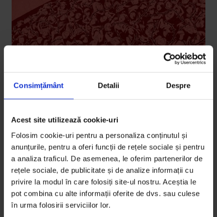
Consimțământ
Detalii
Despre
English
,
Eseuri
Beyond the Silence, Beyond the
Acest site utilizează cookie-uri
Violence
Folosim cookie-uri pentru a personaliza conținutul și
anunțurile, pentru a oferi funcții de rețele sociale și pentru
Although for 20 years now we’ve been trying to help
a analiza traficul. De asemenea, le oferim partenerilor de
women in Romania feel safer, being a victim is still
rețele sociale, de publicitate și de analize informații cu
more shameful than being an aggressor. This has to
privire la modul în care folosiți site-ul nostru. Aceștia le
change.
pot combina cu alte informații oferite de dvs. sau culese
în urma folosirii serviciilor lor.
De
Oana Sandu