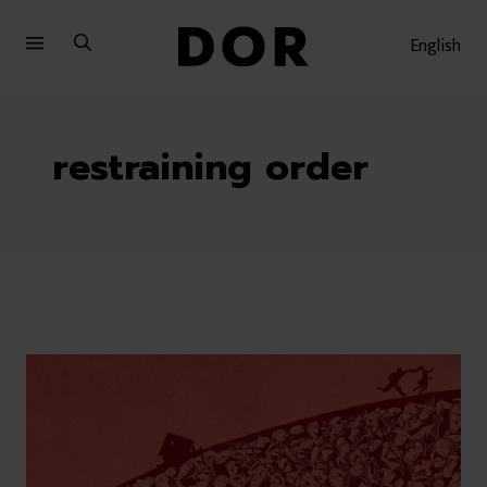
Sari
Sari
la
la
English
meniu
conținut
restraining order