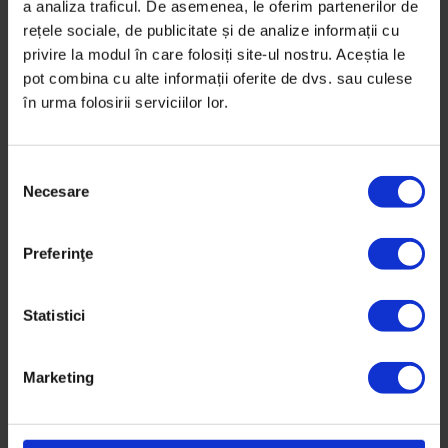
Un scoțian caută exoticul departe de casă și găsește
a analiza traficul. De asemenea, le oferim partenerilor de
rețele sociale, de publicitate și de analize informații cu
mai mult acasă decât se aștepta.
privire la modul în care folosiți site-ul nostru. Aceștia le
pot combina cu alte informații oferite de dvs. sau culese
De
Anthony Wilkes
în urma folosirii serviciilor lor.
Ilustrație de
Artemisa Pascu
Timp de citire: 7 minute
15 februarie 2017
S
Necesare
e
l
e
Preferinţe
c
ț
i
Statistici
a
c
Marketing
o
n
s