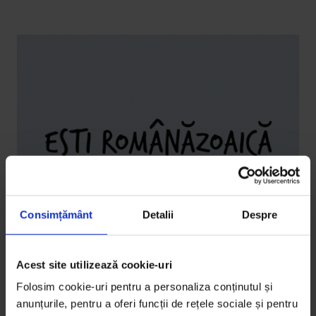
Consimțământ
Detalii
Despre
Acest site utilizează cookie-uri
Eseuri
Folosim cookie-uri pentru a personaliza conținutul și
Acasă: o călătorie în timp
anunțurile, pentru a oferi funcții de rețele sociale și pentru