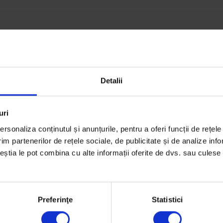
Detalii
uri
rsonaliza conținutul și anunțurile, pentru a oferi funcții de rețele
im partenerilor de rețele sociale, de publicitate și de analize info
ceștia le pot combina cu alte informații oferite de dvs. sau culese î
Preferinţe
Statistici