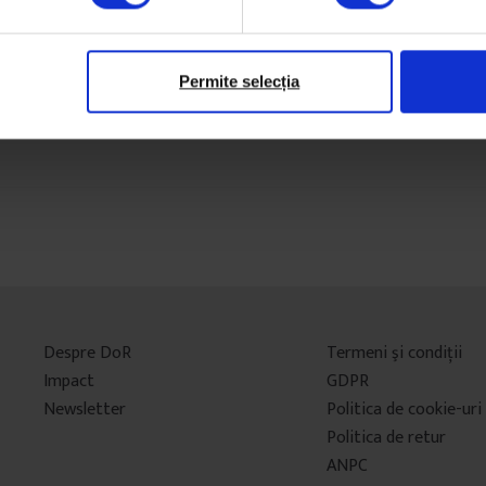
Permite selecția
Despre DoR
Termeni şi condiţii
Impact
GDPR
Newsletter
Politica de cookie-uri
Politica de retur
ANPC