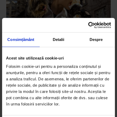
Consimțământ
Detalii
Despre
Omnivor
Șaorma mea de toate zilele. Pictorial
Acest site utilizează cookie-uri
cu Sânziana Negru
Folosim cookie-uri pentru a personaliza conținutul și
Crezi că pantofii tăi de designer n-au ce căuta în faţa
anunțurile, pentru a oferi funcții de rețele sociale și pentru
unei mâncătorii de cartier? Crezi că rucola dă mai
a analiza traficul. De asemenea, le oferim partenerilor de
bine decât varza tocată? Crezi că mâncarea se
rețele sociale, de publicitate și de analize informații cu
privire la modul în care folosiți site-ul nostru. Aceștia le
împarte pe clase sociale? Noi credem că nu eşti
pot combina cu alte informații oferite de dvs. sau culese
niciodată prea bună pentru o şaormă.
în urma folosirii serviciilor lor.
De
DoR