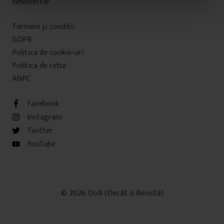
Newsletter
n
t
Termeni şi condiţii
u
GDPR
l
u
Politica de cookie-uri
i
Politica de retur
ANPC
Facebook
Instagram
Twitter
YouTube
© 2026 DoR (Decât o Revistă)