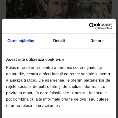
Consimțământ
Detalii
Despre
Actualizator
,
Texte
Acest site utilizează cookie-uri
Taraf de Haidouks? Da.
Folosim cookie-uri pentru a personaliza conținutul și
anunțurile, pentru a oferi funcții de rețele sociale și pentru
Marin Manole („Marius”) e acordeonist în Taraf de
a analiza traficul. De asemenea, le oferim partenerilor de
Haidouks încă de la început. După turnee în toată
rețele sociale, de publicitate și de analize informații cu
lumea, vorbește despre succesul în afară și despre
privire la modul în care folosiți site-ul nostru. Aceștia le
cum e să se întoarcă acasă și să cânte pentru români.
pot combina cu alte informații oferite de dvs. sau culese
în urma folosirii serviciilor lor.
De
Alexandra Bădescu
Fotografii de
Năluca