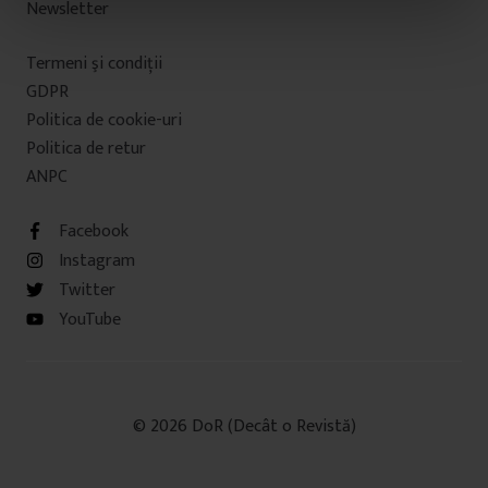
Newsletter
n
t
u
Termeni şi condiţii
l
GDPR
u
Politica de cookie-uri
i
Politica de retur
ANPC
Facebook
Instagram
Twitter
YouTube
© 2026 DoR (Decât o Revistă)