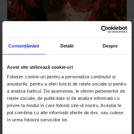
Consimțământ
Detalii
Despre
Actualizator
,
Texte
Acest site utilizează cookie-uri
[Interviu] Regizoarea Tatjana Bozic,
Folosim cookie-uri pentru a personaliza conținutul și
despre documentar și
anunțurile, pentru a oferi funcții de rețele sociale și pentru
autodocumentare
a analiza traficul. De asemenea, le oferim partenerilor de
rețele sociale, de publicitate și de analize informații cu
În documentarul „Happily Ever After”, Tatjana Bozic
privire la modul în care folosiți site-ul nostru. Aceștia le
revine la foști iubiți pentru a înțelege unde a greșit
pot combina cu alte informații oferite de dvs. sau culese
în…
în urma folosirii serviciilor lor.
De
Andreea Drăgan