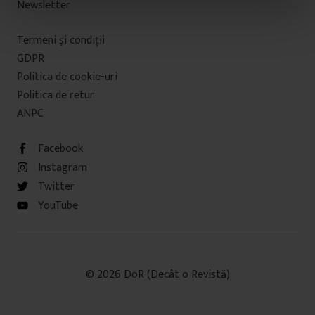
Newsletter
n
t
Termeni şi condiţii
u
l
GDPR
u
Politica de cookie-uri
i
Politica de retur
ANPC
Facebook
Instagram
Twitter
YouTube
© 2026 DoR (Decât o Revistă)