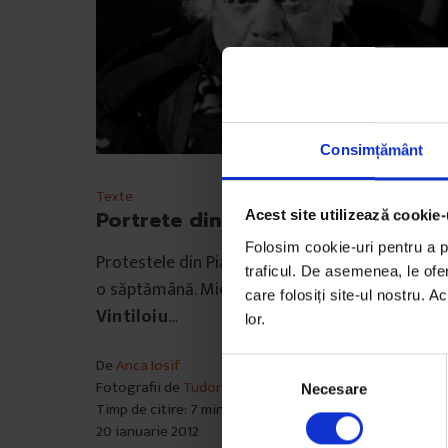
Consimțământ
Texte
Portrete din Piaţa Universităţii
Acest site utilizează cookie-
Folosim cookie-uri pentru a pe
Protestele din Piața Universității au deja apro
traficul. De asemenea, le ofer
o săptămână. Miercuri seară,
fotograful Tud
care folosiți site-ul nostru. A
Vintiloiu
…
lor.
De
Anca Iosif
S
Fotografii de
Tudor Vintiloiu
Necesare
e
Timp de citire: 7 minute
l
20 ianuarie 2012
e