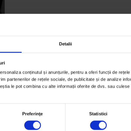
Detalii
uri
rsonaliza conținutul și anunțurile, pentru a oferi funcții de rețele
ape
im partenerilor de rețele sociale, de publicitate și de analize info
or
ceștia le pot combina cu alte informații oferite de dvs. sau culese î
Preferinţe
Statistici