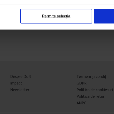
Permite selecția
Despre DoR
Termeni şi condiţii
Impact
GDPR
Newsletter
Politica de cookie-uri
Politica de retur
ANPC