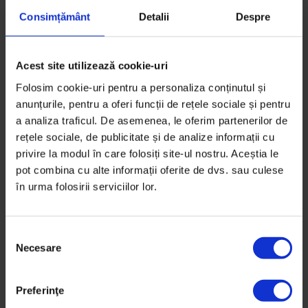
16 iunie 2016
Consimțământ
Detalii
Despre
Acest site utilizează cookie-uri
Parteneriate
,
Vești de la DoR
[Corespondență Pelicam] Oamenii cu
Folosim cookie-uri pentru a personaliza conținutul și
branhii
anunțurile, pentru a oferi funcții de rețele sociale și pentru
a analiza traficul. De asemenea, le oferim partenerilor de
În documentarul "Walking Under Water" (2014), Eliza
rețele sociale, de publicitate și de analize informații cu
Kubarska spune povestea unui trib din Borneo ale
privire la modul în care folosiți site-ul nostru. Aceștia le
cărui îndeletniciri…
pot combina cu alte informații oferite de dvs. sau culese
în urma folosirii serviciilor lor.
De
Gabriela Pițurlea
Timp de citire: 3 minute
16 iunie 2015
S
Necesare
e
l
e
Preferinţe
Texte
,
Vești de la DoR
c