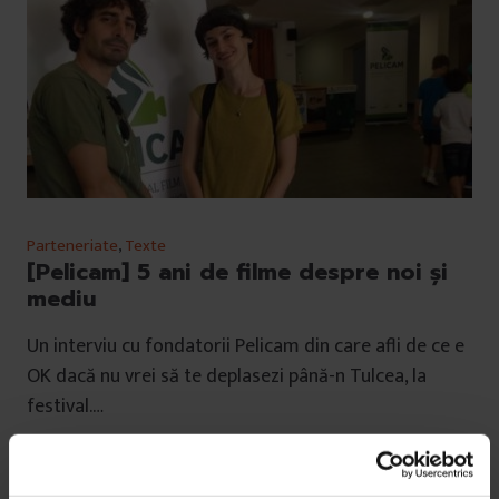
Parteneriate
,
Texte
[Pelicam] 5 ani de filme despre noi și
mediu
Un interviu cu fondatorii Pelicam din care afli de ce e
OK dacă nu vrei să te deplasezi până-n Tulcea, la
festival.…
De
Gabriela Pițurlea
Timp de citire: 6 minute