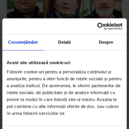
Consimțământ
Detalii
Despre
English
,
Reportaje
How the pandemic brought labor
Acest site utilizează cookie-uri
rights out of the cold
Folosim cookie-uri pentru a personaliza conținutul și
Romanian union leaders are defending key workers
anunțurile, pentru a oferi funcții de rețele sociale și pentru
a analiza traficul. De asemenea, le oferim partenerilor de
from wage cuts in industries under threat from
rețele sociale, de publicitate și de analize informații cu
outbreaks of COVID-19 in the United Kingdom.
privire la modul în care folosiți site-ul nostru. Aceștia le
pot combina cu alte informații oferite de dvs. sau culese
De
Vlad Odobescu
și
Michael Bird
în urma folosirii serviciilor lor.
Photos by
Valentin Raicea
Data vizualization by
Răzvan Zamfira
Timp de citire: 18 minute