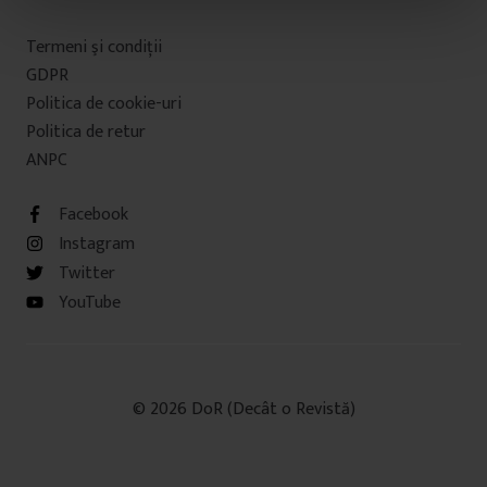
t
Termeni şi condiţii
u
GDPR
l
Politica de cookie-uri
u
Politica de retur
i
ANPC
Facebook
Instagram
Twitter
YouTube
© 2026 DoR (Decât o Revistă)