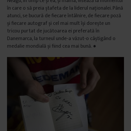
Neagu, în timp ce și ea, și mama, visează la momentul
în care o să preia ștafeta de la liderul naționalei. Până
atunci, se bucură de fiecare întâlnire, de fiecare poză
și fiecare autograf și cel mai mult își dorește un
tricou purtat de jucătoarea ei preferată în
Danemarca, la turneul unde-a văzut-o câștigând o
medalie mondială și fiind cea mai bună. ●