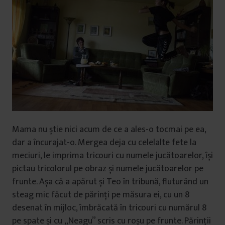
Mama nu știe nici acum de ce a ales-o tocmai pe ea,
dar a încurajat-o. Mergea deja cu celelalte fete la
meciuri, le imprima tricouri cu numele jucătoarelor, își
pictau tricolorul pe obraz și numele jucătoarelor pe
frunte. Așa că a apărut și Teo în tribună, fluturând un
steag mic făcut de părinți pe măsura ei, cu un 8
desenat în mijloc, îmbrăcată în tricouri cu numărul 8
pe spate și cu „Neagu” scris cu roșu pe frunte. Părinții