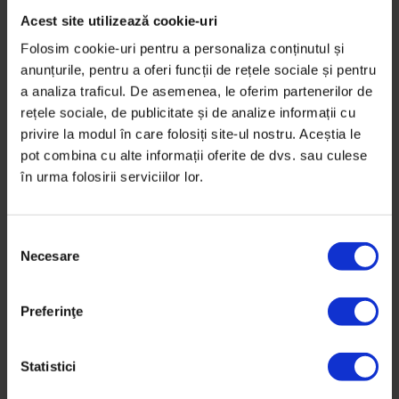
Acest site utilizează cookie-uri
Folosim cookie-uri pentru a personaliza conținutul și
anunțurile, pentru a oferi funcții de rețele sociale și pentru
a analiza traficul. De asemenea, le oferim partenerilor de
rețele sociale, de publicitate și de analize informații cu
privire la modul în care folosiți site-ul nostru. Aceștia le
pot combina cu alte informații oferite de dvs. sau culese
în urma folosirii serviciilor lor.
S
Necesare
e
l
Un drum care nu e ușor de început la țară. Echipa la
e
Preferinţe
care au jucat surorile și la care a început și Teo să
c
bată mingea s-a desființat, așa că de un an, face
ț
naveta zilnic cam 25-30 km, până în Luduș. Deși la
i
Statistici
început a vrut să fie inter, ca Neagu, a ajuns extremă
a