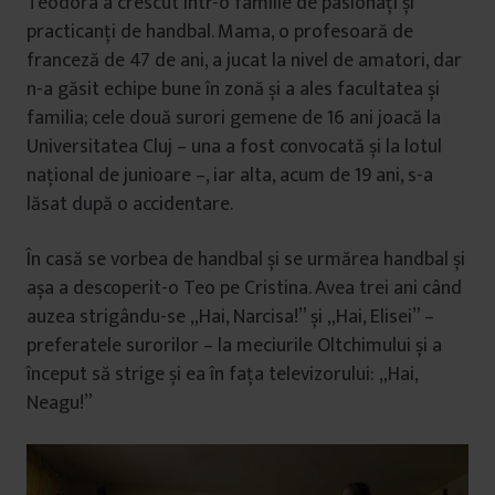
Teodora a crescut într-o familie de pasionați și
practicanți de handbal. Mama, o profesoară de
franceză de 47 de ani, a jucat la nivel de amatori, dar
n-a găsit echipe bune în zonă și a ales facultatea și
familia; cele două surori gemene de 16 ani joacă la
Universitatea Cluj – una a fost convocată și la lotul
național de junioare –, iar alta, acum de 19 ani, s-a
lăsat după o accidentare.
În casă se vorbea de handbal și se urmărea handbal și
așa a descoperit-o Teo pe Cristina. Avea trei ani când
auzea strigându-se „Hai, Narcisa!” și „Hai, Elisei” –
preferatele surorilor – la meciurile Oltchimului și a
început să strige și ea în fața televizorului: „Hai,
Neagu!”