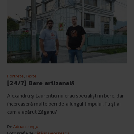
Portrete
,
Texte
[24/7] Bere artizanală
Alexandru și Laurențiu nu erau specialiști în bere, dar
încercaseră multe beri de-a lungul timpului. Tu știai
cum a apărut Zăganu?
De
Adrian Lungu
Fotografie de
Cătălin Georgescu