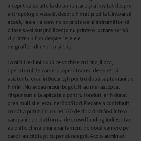
început să se uite la documentare și a învățat despre
antropologie vizuală, despre filmat și editat. Întoarsă
acasă, Ilinca l-a convins pe profesorul îndrumător să
o lase să-și susțină licența nu printr-o lucrare scrisă
ci printr-un film despre rețelele
de grafferi din Porto și Cluj.
La nici trei luni după ce vorbise cu Irina, Ilinca,
operatorul de cameră, operatoarea de sunet și
asistenta erau în București pentru două săptămâni de
filmări. Nu aveau niciun buget. N-au mai așteptat
răspunsurile la aplicațiile pentru fonduri; ar fi durat
prea mult și ei erau nerăbdători. Fiecare a contribuit
cu cât a putut, iar cu cei 570 de dolari strânși într-o
campanie pe platforma de crowdfunding IndieGoGo,
au plătit chiria unui apartament de două camere pe
care l-au căptușit cu pânză neagră. Acolo au filmat