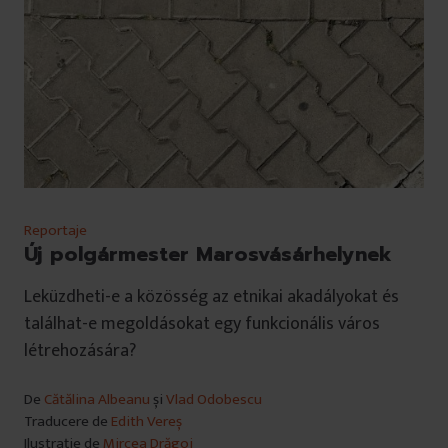
Reportaje
Új polgármester Marosvásárhelynek
Leküzdheti-e a közösség az etnikai akadályokat és
találhat-e megoldásokat egy funkcionális város
létrehozására?
De
Cătălina Albeanu
și
Vlad Odobescu
Traducere de
Edith Vereș
Ilustrație de
Mircea Drăgoi