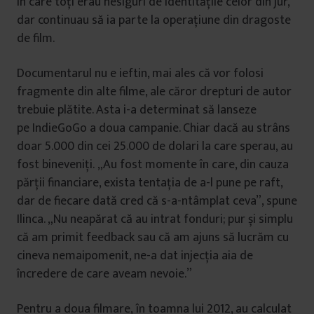
în care toți erau nesiguri de identitățile celor din jur,
dar continuau să ia parte la operațiune din dragoste
de film.
Documentarul nu e ieftin, mai ales că vor folosi
fragmente din alte filme, ale căror drepturi de autor
trebuie plătite. Asta i-a determinat să lanseze
pe IndieGoGo a doua campanie. Chiar dacă au strâns
doar 5.000 din cei 25.000 de dolari la care sperau, au
fost bineveniți. „Au fost momente în care, din cauza
părții financiare, exista tentația de a-l pune pe raft,
dar de fiecare dată cred că s-a-ntâmplat ceva”, spune
Ilinca. „Nu neapărat că au intrat fonduri; pur și simplu
că am primit feedback sau că am ajuns să lucrăm cu
cineva nemaipomenit, ne-a dat injecția aia de
încredere de care aveam nevoie.”
Pentru a doua filmare, în toamna lui 2012, au calculat