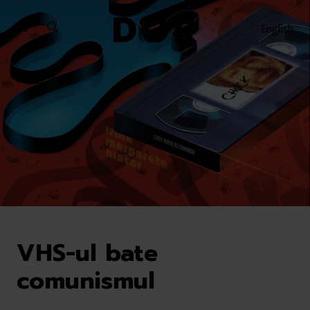
Sari
Sari
la
la
English
meniu
conținut
VHS-ul bate
comunismul