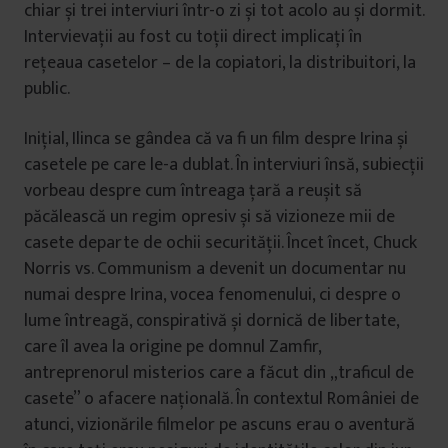
chiar și trei interviuri într-o zi și tot acolo au și dormit.
Intervievații au fost cu toții direct implicați în
rețeaua casetelor – de la copiatori, la distribuitori, la
public.
Inițial, Ilinca se gândea că va fi un film despre Irina și
casetele pe care le-a dublat. În interviuri însă, subiecții
vorbeau despre cum întreaga țară a reușit să
păcălească un regim opresiv și să vizioneze mii de
casete departe de ochii securității. Încet încet, Chuck
Norris vs. Communism a devenit un documentar nu
numai despre Irina, vocea fenomenului, ci despre o
lume întreagă, conspirativă și dornică de libertate,
care îl avea la origine pe domnul Zamfir,
antreprenorul misterios care a făcut din „traficul de
casete” o afacere națională. În contextul României de
atunci, vizionările filmelor pe ascuns erau o aventură