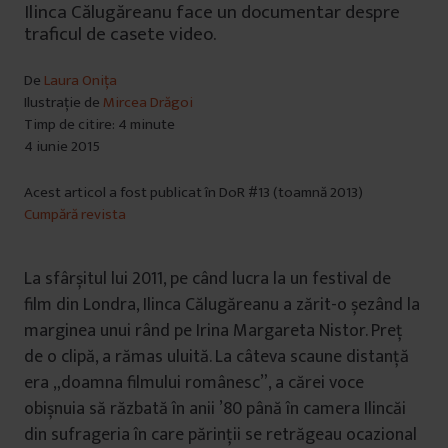
Ilinca Călugăreanu face un documentar despre
traficul de casete video.
De
Laura Onița
Ilustrație de
Mircea Drăgoi
Timp de citire: 4 minute
4 iunie 2015
Acest articol a fost publicat în DoR #13 (toamnă 2013)
Cumpără revista
La sfârșitul lui 2011, pe când lucra la un festival de
film din Londra, Ilinca Călugăreanu a zărit-o șezând la
marginea unui rând pe Irina Margareta Nistor. Preț
de o clipă, a rămas uluită. La câteva scaune distanță
era „doamna filmului românesc”, a cărei voce
obișnuia să răzbată în anii ’80 până în camera Ilincăi
din sufrageria în care părinții se retrăgeau ocazional