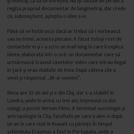
și montaj, ca să se întrețină. Nu își făcuse un țel din a
regiza propriul documentar de lungmetraj, dar crede
că, subconștient, aștepta o idee a ei.
Până să se hotărască dacă ar trebui să-i vorbească
sau nu Irinei, aceasta plecase. A făcut totuși rost de
contactele ei și i-a scris un mail lung în care îi explica
ideea, elaborată într-o oră: un documentar care să
urmărească traseul casetelor video care intrau ilegal
în țară și erau dublate de Irina. După câteva zile a
venit și răspunsul. „M-ai convins”.
Ilinca are 32 de ani și e din Cluj, dar s-a stabilit în
Londra, unde în urmă cu trei ani, împreună cu doi
colegi, a pornit Vernon Films. A terminat sociologie și
antropologie la Cluj, facultate pe care a ales-o după
un an în care stat în Kuwait cu părinții. În timpul
schimbului Erasmus a fost în Portugalia, unde a