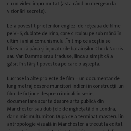
cu un video împrumutat (asta când nu mergeau la
vizionări secrete).
Le-a povestit prietenilor englezi de rețeaua de filme
pe VHS, dublate de Irina, care circulau pe sub mână în
ultimii ani ai comunismului. În timp ce aceștia se
hlizeau că până și înjurăturile bătăioșilor Chuck Norris
sau Van Damme erau traduse, Ilinca a simțit că a
găsit în sfârșit povestea pe care o aștepta.
Lucrase la alte proiecte de film – un documentar de
lung metraj despre muncitori indieni în construcții, un
film de ficțiune despre criminali în serie,
documentare scurte despre arta publică din
Manchester sau dubițele de înghețată din Londra,
dar nimic mulțumitor. După ce a terminat masterul în
antropologie vizuală în Manchester a trecut la editat