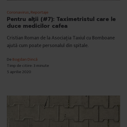
Coronavirus
,
Reportaje
Pentru alții (#7): Taximetristul care le
duce medicilor cafea
Cristian Roman de la Asociația Taxiul cu Bomboane
ajută cum poate personalul din spitale.
De
Bogdan Dincă
Timp de citire: 3 minute
5 aprilie 2020