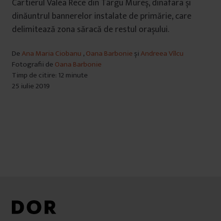
Cartierul Valea Rece din Târgu Mureș, dinafara și
dinăuntrul bannerelor instalate de primărie, care
delimitează zona săracă de restul orașului.
De
Ana Maria Ciobanu
,
Oana Barbonie
și
Andreea Vîlcu
Fotografii de
Oana Barbonie
Timp de citire: 12 minute
25 iulie 2019