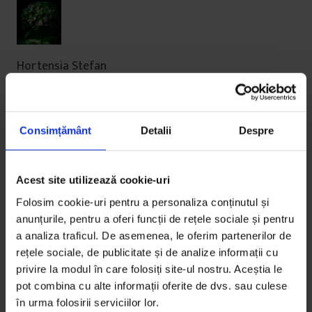
Hortensia Stefan
07/11/2019
Consimțământ
Detalii
Despre
Foarte faininterviul.
Acest site utilizează cookie-uri
Folosim cookie-uri pentru a personaliza conținutul și
anunțurile, pentru a oferi funcții de rețele sociale și pentru
a analiza traficul. De asemenea, le oferim partenerilor de
rețele sociale, de publicitate și de analize informații cu
Comentariile sunt închise.
privire la modul în care folosiți site-ul nostru. Aceștia le
pot combina cu alte informații oferite de dvs. sau culese
în urma folosirii serviciilor lor.