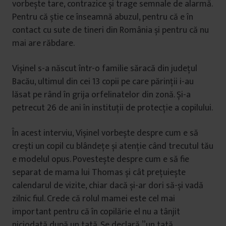
vorbește tare, contrazice și trage semnale de alarmă.
Pentru că știe ce înseamnă abuzul, pentru că e în
contact cu sute de tineri din România și pentru că nu
mai are răbdare.
Vișinel s-a născut într-o familie săracă din județul
Bacău, ultimul din cei 13 copii pe care părinții i-au
lăsat pe rând în grija orfelinatelor din zonă. Și-a
petrecut 26 de ani în instituții de protecție a copilului.
În acest interviu, Vișinel vorbește despre cum e să
crești un copil cu blândețe și atenție când trecutul tău
e modelul opus. Povestește despre cum e să fie
separat de mama lui Thomas și cât prețuiește
calendarul de vizite, chiar dacă și-ar dori să-și vadă
zilnic fiul. Crede că rolul mamei este cel mai
important pentru că în copilărie el nu a tânjit
niciodată după un tată. Se declară ”un tată