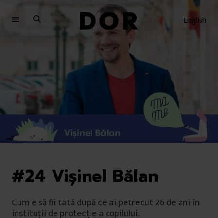
Sari
Sari
la
la
English
meniu
conținut
#24 Vișinel Bălan
Cum e să fii tată după ce ai petrecut 26 de ani în
instituții de protecție a copilului.