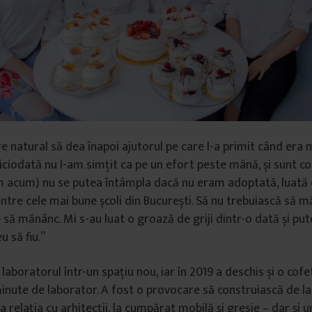
re natural să dea înapoi ajutorul pe care l-a primit când era 
niciodată nu l-am simțit ca pe un efort peste mână, și sunt c
am acum) nu se putea întâmpla dacă nu eram adoptată, luată
dintre cele mai bune școli din București. Să nu trebuiască să 
să mănânc. Mi s-au luat o groază de griji dintr-o dată și put
 să fiu.”
laboratorul într-un spațiu nou, iar în 2019 a deschis și o cof
minute de laborator. A fost o provocare să construiască de la
la relația cu arhitecții, la cumpărat mobilă și gresie – dar ș