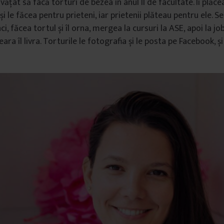
vățat să facă torturi de bezea în anul II de facultate. Îi plăce
 le făcea pentru prieteni, iar prietenii plăteau pentru ele. S
ci, făcea tortul și îl orna, mergea la cursuri la ASE, apoi la jo
seara îl livra. Torturile le fotografia și le posta pe Facebook, 