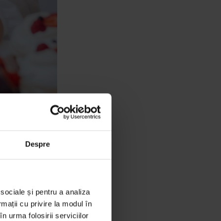
 Așa a început
Despre
putea trăi din
nți, un spațiu
rieten, l-a
ima ei comandă
 sociale și pentru a analiza
orturi pe zi și
rmații cu privire la modul în
municare cu
n urma folosirii serviciilor