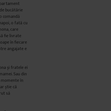
 apartament
 de bucătărie
u o comandă
napoi, o fată cu
imona, care
ă fie livrate
oape în fiecare
ntre angajate e
na și fratele ei
 mamei. Sau din
ut momente în
ar știe că
rut să