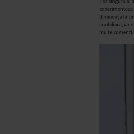
Tot singură a în
experimenteze și
dimineața la cin
imobiliară, iar 
multe comenzi.