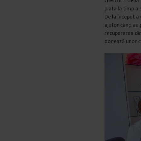
crescut – de la
â
plata la timp a 
n
De la început a 
t
ajutor când au p
u
recuperarea din
l
donează unor ce
u
i