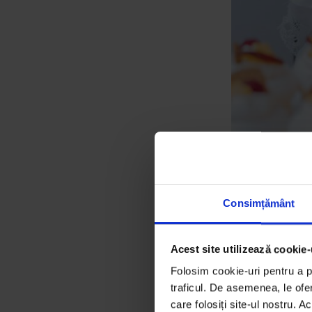
A renunțat la i
Consimțământ
să caute un spa
asta, dar a vru
de 20 de metri 
Acest site utilizează cookie-
închiriat, l-a 
Folosim cookie-uri pentru a pe
mare: prăjituri 
traficul. De asemenea, le ofer
tot ea le livra,
care folosiți site-ul nostru. A