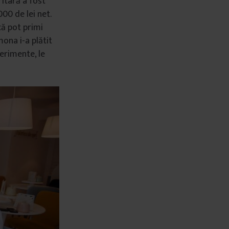
ritară a fost
000 de lei net.
că pot primi
mona i-a plătit
erimente, le