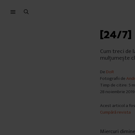
Sari
Sari
la
la
meniu
conținut
[24/7]
Cum treci de l
mulțumește cli
De
DoR
Fotografii de
Andr
Timp de citire: 5 
28 noiembrie 2019
Acest articol a fos
Cumpără revista
Miercuri dimine