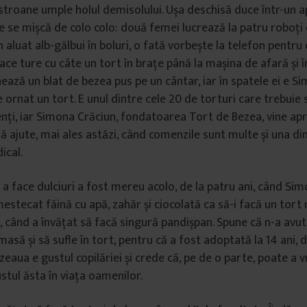
astroane umple holul demisolului. Ușa deschisă duce într-un
e se mișcă de colo colo: două femei lucrează la patru roboți
 aluat alb-gălbui în boluri, o fată vorbește la telefon pentr
ace ture cu câte un tort în brațe până la mașina de afară și î
ează un blat de bezea pus pe un cântar, iar în spatele ei e S
 ornat un tort. E unul dintre cele 20 de torturi care trebuie s
ienți, iar Simona Crăciun, fondatoarea Tort de Bezea, vine apr
să ajute, mai ales astăzi, când comenzile sunt multe și una di
ical.
a face dulciuri a fost mereu acolo, de la patru ani, când Simo
stecat făină cu apă, zahăr și ciocolată ca să-i facă un tort
, când a învățat să facă singură pandișpan. Spune că n-a av
masă și să sufle în tort, pentru că a fost adoptată la 14 ani, d
eaua e gustul copilăriei și crede că, pe de o parte, poate a v
stul ăsta în viața oamenilor.