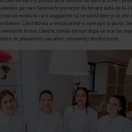
 30.000 de euro în primul an la 180.000 de euro în 2018 – prio
salariilor, pe care Simona le pornește de fiecare dată de la 2.
creat un mediu în care angajatele să se simtă bine și să știe 
robleme. Când Mirela a trecut printr-o operație la picior, Si
 veniturile firmei. Când le rămân torturi după ce mai fac exp
ntre de plasament sau altor comunități din București.