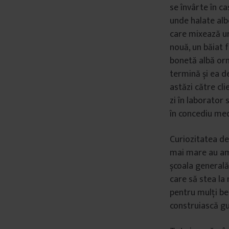
se învârte în c
unde halate alb
care mixează un
nouă, un băiat f
bonetă albă orn
termină și ea de
astăzi către cl
zi în laborator 
în concediu med
Curiozitatea de 
mai mare au ame
școala generală
care să stea la 
pentru mulți bez
construiască gu