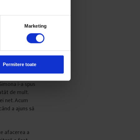
etărie”, spune
Marketing
ulte fructe, să
e în aceeași zi.”
ând torturi în
 că fiica ei de
Permitere toate
at-o la un
oar trei ani mai
 Simona i-a spus
atât de mult.
ei net. Acum
când a ajuns să
ce afacerea a