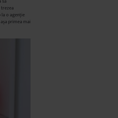
a să
e trezea
b la o agenție
și așa primea mai