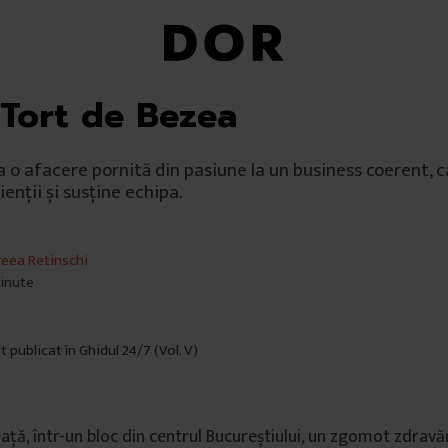
 Tort de Bezea
a o afacere pornită din pasiune la un business coerent, 
enții și susține echipa.
eea Retinschi
minute
t publicat în Ghidul 24/7 (Vol. V)
ață, într-un bloc din centrul Bucureștiului, un zgomot zdrav