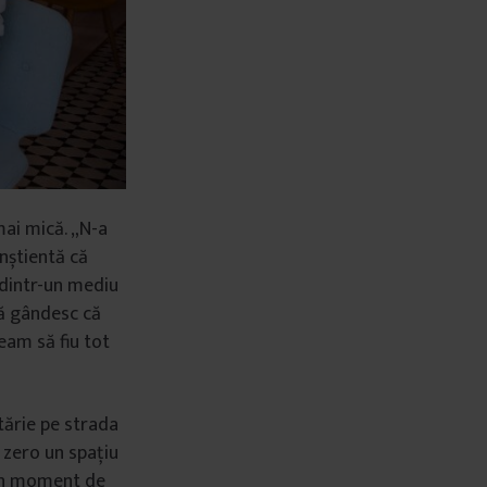
mai mică. „N-a
onștientă că
 dintr-un mediu
mă gândesc că
eam să fiu tot
etărie pe strada
 zero un spațiu
i un moment de