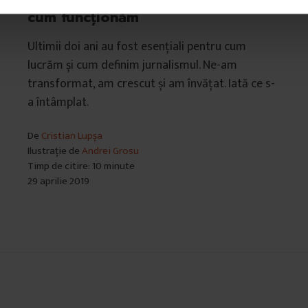
oi
Stare de DoR – unde suntem azi și
cum funcționăm
Ultimii doi ani au fost esențiali pentru cum
lucrăm și cum definim jurnalismul. Ne-am
transformat, am crescut și am învățat. Iată ce s-
a întâmplat.
De
Cristian Lupșa
Ilustrație de
Andrei Grosu
Timp de citire: 10 minute
29 aprilie 2019