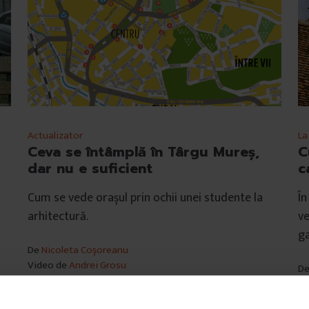
Actualizator
La
Ceva se întâmplă în Târgu Mureș,
C
dar nu e suficient
c
Cum se vede orașul prin ochii unei studente la
În
arhitectură.
ve
ga
De
Nicoleta Coșoreanu
Video de
Andrei Grosu
D
Ilustrație de
Mircea Drăgoi
Fo
Fotografii de
Diana Furnea
Ti