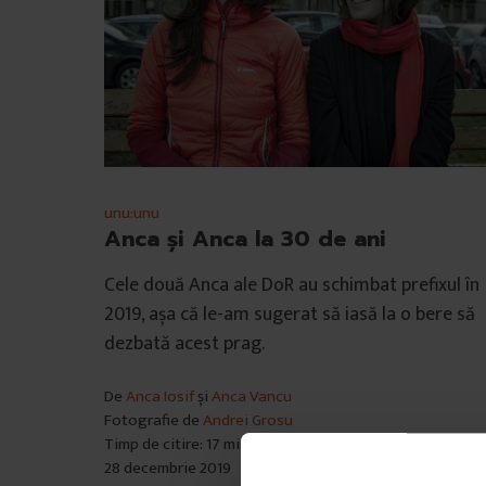
unu:unu
Anca și Anca la 30 de ani
Cele două Anca ale DoR au schimbat prefixul în
2019, așa că le-am sugerat să iasă la o bere să
dezbată acest prag.
De
Anca Iosif
și
Anca Vancu
Fotografie de
Andrei Grosu
Timp de citire: 17 minute
28 decembrie 2019