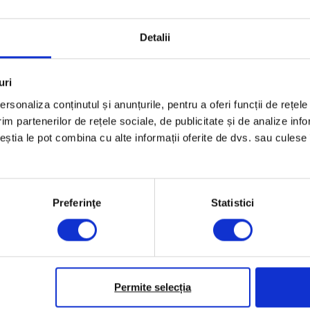
Timp de citire: 6 minute
26
27 iulie 2019
Detalii
uri
rsonaliza conținutul și anunțurile, pentru a oferi funcții de rețele
im partenerilor de rețele sociale, de publicitate și de analize info
ceștia le pot combina cu alte informații oferite de dvs. sau culese î
Preferinţe
Statistici
Permite selecția
Vești de la DoR