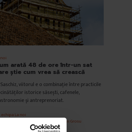
 noi
um arată 48 de ore într-un sat
are știe cum vrea să crească
 Saschiz, viitorul e o combinație între practicile
cinătăților istorice săsești, cafenele,
stronomie și antreprenoriat.
e
echipa La noi
tografii de
Cătălin Georgescu
,
Andrei Grosu
mp de citire: 21 de minute