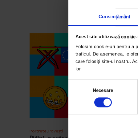
Consimțământ
Acest site utilizează cookie-
Folosim cookie-uri pentru a pe
traficul. De asemenea, le ofer
care folosiți site-ul nostru. A
lor.
S
Necesare
e
l
e
c
ț
i
Portrete
,
Povești
a