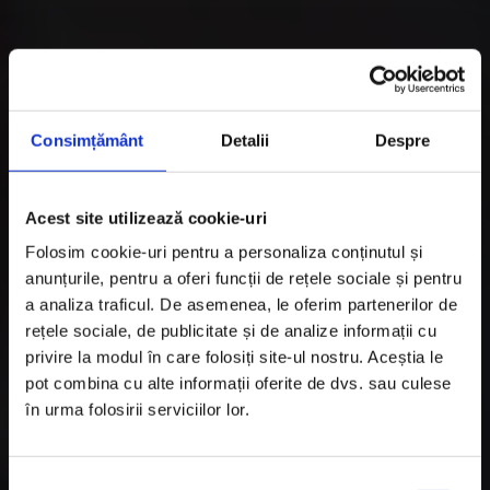
Consimțământ
Detalii
Despre
Acest site utilizează cookie-uri
Folosim cookie-uri pentru a personaliza conținutul și
anunțurile, pentru a oferi funcții de rețele sociale și pentru
a analiza traficul. De asemenea, le oferim partenerilor de
rețele sociale, de publicitate și de analize informații cu
privire la modul în care folosiți site-ul nostru. Aceștia le
pot combina cu alte informații oferite de dvs. sau culese
în urma folosirii serviciilor lor.
Secetă, tractoare și
S