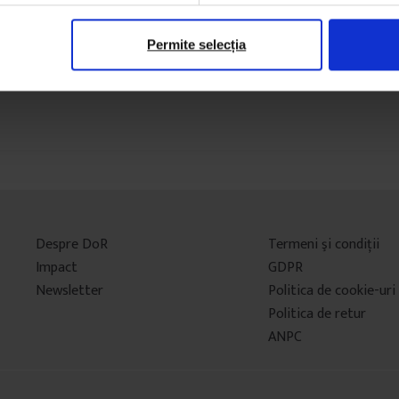
Permite selecția
Despre DoR
Termeni şi condiţii
Impact
GDPR
Newsletter
Politica de cookie-uri
Politica de retur
ANPC