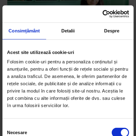
Consimțământ
Detalii
Despre
Acest site utilizează cookie-uri
Folosim cookie-uri pentru a personaliza conținutul și
Eseuri
anunțurile, pentru a oferi funcții de rețele sociale și pentru
Have some balls
a analiza traficul. De asemenea, le oferim partenerilor de
rețele sociale, de publicitate și de analize informații cu
Chifteaua, subestimată și explorabilă.
privire la modul în care folosiți site-ul nostru. Aceștia le
pot combina cu alte informații oferite de dvs. sau culese
De
Ala Dumitrache
în urma folosirii serviciilor lor.
Fotografie de
Cătălin Georgescu
Timp de citire: 5 minute
12 iunie 2019
S
Necesare
e