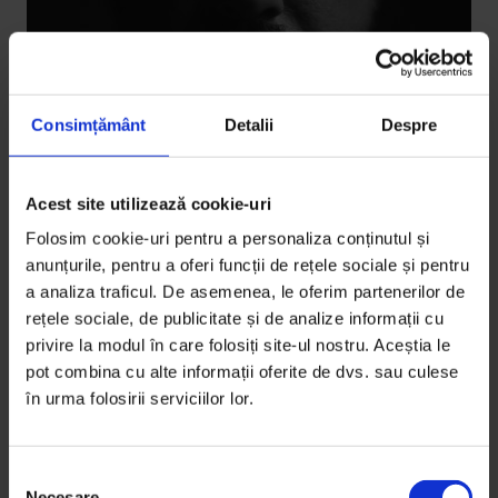
Consimțământ
Detalii
Despre
Acest site utilizează cookie-uri
Eseuri
Du-te, vino
Folosim cookie-uri pentru a personaliza conținutul și
anunțurile, pentru a oferi funcții de rețele sociale și pentru
Ce faci când prietenii tăi pleacă din România și tu vrei
a analiza traficul. De asemenea, le oferim partenerilor de
să rămâi? Alex Tocilescu scrie despre emigrare și
rețele sociale, de publicitate și de analize informații cu
diferențe între lumi.
privire la modul în care folosiți site-ul nostru. Aceștia le
pot combina cu alte informații oferite de dvs. sau culese
De
Alex Tocilescu
în urma folosirii serviciilor lor.
Fotografie de
Cosmin Bumbuț
Timp de citire: 3 minute
22 iunie 2017
S
Necesare