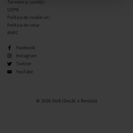
Termeni şi condiţii
t
u
GDPR
l
Politica de cookie-uri
u
Politica de retur
i
ANPC
Facebook
Instagram
Twitter
YouTube
© 2026 DoR (Decât o Revistă)