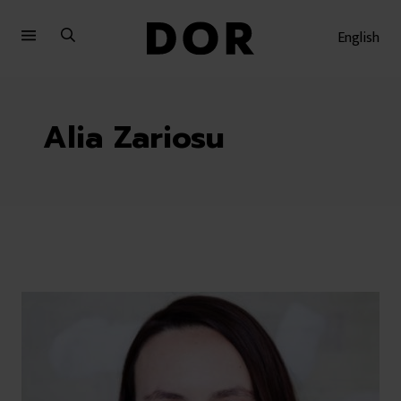
Sari
Sari
la
la
English
meniu
conținut
Alia Zariosu