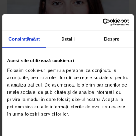
Consimțământ
Detalii
Despre
Acest site utilizează cookie-uri
Texte
Folosim cookie-uri pentru a personaliza conținutul și
[DoR Lab] Dans și tastatură
anunțurile, pentru a oferi funcții de rețele sociale și pentru
a analiza traficul. De asemenea, le oferim partenerilor de
Maria Mora își pune corpul înalt în mișcare în La
rețele sociale, de publicitate și de analize informații cu
Institutul Schimbării, o piesă de teatru documentar
privire la modul în care folosiți site-ul nostru. Aceștia le
care pune…
pot combina cu alte informații oferite de dvs. sau culese
în urma folosirii serviciilor lor.
De
Alia Zariosu
Fotografie de
Roland Vaczi[/caption]
Timp de citire: 4 minute
S