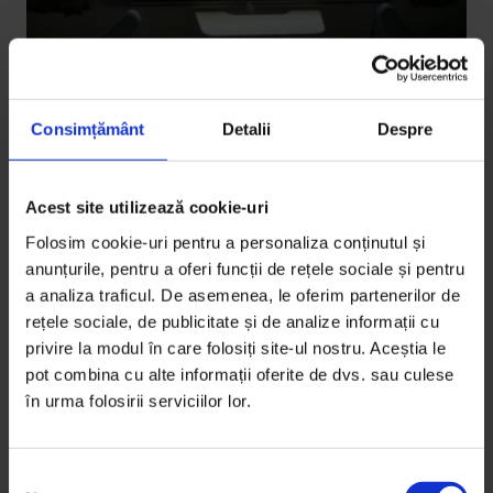
Consimțământ
Detalii
Despre
Acest site utilizează cookie-uri
Parteneriate
Folosim cookie-uri pentru a personaliza conținutul și
Un film autist normal
anunțurile, pentru a oferi funcții de rețele sociale și pentru
a analiza traficul. De asemenea, le oferim partenerilor de
„Un film autist normal” (câștigător la One World
rețele sociale, de publicitate și de analize informații cu
Romania 10) e un documentar despre cinci copii
privire la modul în care folosiți site-ul nostru. Aceștia le
diagnosticați…
pot combina cu alte informații oferite de dvs. sau culese
în urma folosirii serviciilor lor.
De
Andreea Anghel
Timp de citire: 4 minute
19 martie 2017
S