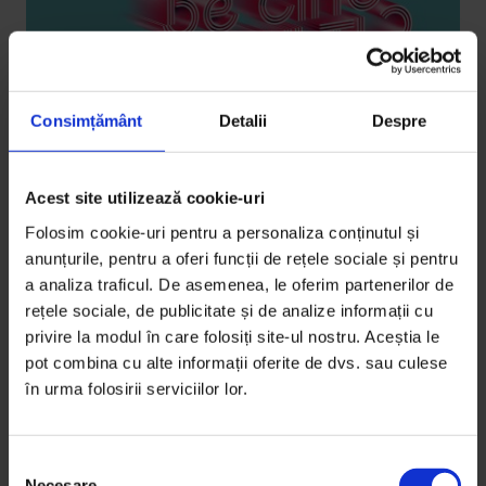
Consimțământ
Detalii
Despre
Acest site utilizează cookie-uri
Portrete
25 de staruri digitale la ele acasă
Folosim cookie-uri pentru a personaliza conținutul și
anunțurile, pentru a oferi funcții de rețele sociale și pentru
Cei mai tari creatori de conținut ai momentului au
a analiza traficul. De asemenea, le oferim partenerilor de
fost fotografiați la ei acasă, unde granița dintre viață
rețele sociale, de publicitate și de analize informații cu
personală și muncă e extrem de fină.
privire la modul în care folosiți site-ul nostru. Aceștia le
pot combina cu alte informații oferite de dvs. sau culese
De
Andrei Pungovschi
în urma folosirii serviciilor lor.
Lettering de
Andrei Nicolescu
Timp de citire: 43 de minute
8 martie 2020
S
Necesare