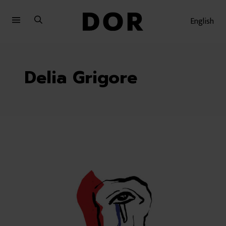
Sari
Sari
la
la
English
meniu
conținut
Delia Grigore