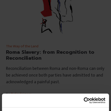
The Way of the Land
Roma Slavery: from Recognition to
Reconciliation
Reconciliation between Roma and non-Roma can only
be achieved once both parties have admitted to and
acknowledged a painful past.
De
Delia Grigore
Translated by
Anca Bărbulescu
Illustration by
Renata Mihaly
Timp de citire: 7 minute