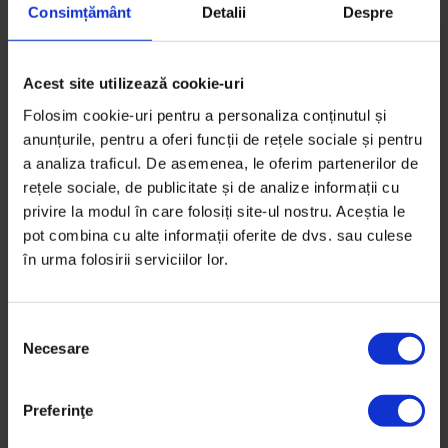
Consimțământ
Detalii
Despre
16 decembrie 2021
Acest site utilizează cookie-uri
Folosim cookie-uri pentru a personaliza conținutul și
anunțurile, pentru a oferi funcții de rețele sociale și pentru
a analiza traficul. De asemenea, le oferim partenerilor de
rețele sociale, de publicitate și de analize informații cu
privire la modul în care folosiți site-ul nostru. Aceștia le
pot combina cu alte informații oferite de dvs. sau culese
în urma folosirii serviciilor lor.
S
Necesare
e
l
e
Eseuri
,
Obiceiul pământului
Preferinţe
c
Sclavia romilor: de la recunoaștere, la
ț