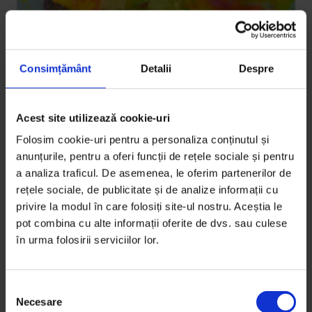
Consimțământ
Detalii
Despre
Acest site utilizează cookie-uri
Coronavirus
,
DoR #43
Folosim cookie-uri pentru a personaliza conținutul și
Importanța de‐a ne vedea unii pe alții
anunțurile, pentru a oferi funcții de rețele sociale și pentru
Singurul mod în care vom ieși cu bine din pandemie
a analiza traficul. De asemenea, le oferim partenerilor de
rețele sociale, de publicitate și de analize informații cu
este să ne asumăm un proces de vindecare colectivă.
privire la modul în care folosiți site-ul nostru. Aceștia le
pot combina cu alte informații oferite de dvs. sau culese
De
Domnica Petrovai
în urma folosirii serviciilor lor.
Lucrare de
Ioana Sisea
Timp de citire: 3 minute
15 martie 2021
S
Necesare
e