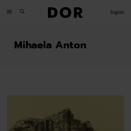
Sari
Sari
la
la
English
meniu
conținut
Mihaela Anton