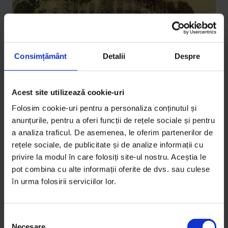
Consimțământ
Detalii
Despre
Acest site utilizează cookie-uri
Eseuri
,
Obiceiul pământului
Aproape suficientă, niciodată
Folosim cookie-uri pentru a personaliza conținutul și
completă
anunțurile, pentru a oferi funcții de rețele sociale și pentru
a analiza traficul. De asemenea, le oferim partenerilor de
Am înțeles de ce mă simt departe de rădăcinile mele
rețele sociale, de publicitate și de analize informații cu
și cât rasism am interiorizat față de propria-mi etnie.
privire la modul în care folosiți site-ul nostru. Aceștia le
pot combina cu alte informații oferite de dvs. sau culese
De
Mihaela Anton
în urma folosirii serviciilor lor.
Lucrare de
Denis Nanciu
Timp de citire: 7 minute
24 ianuarie 2022
S
Necesare