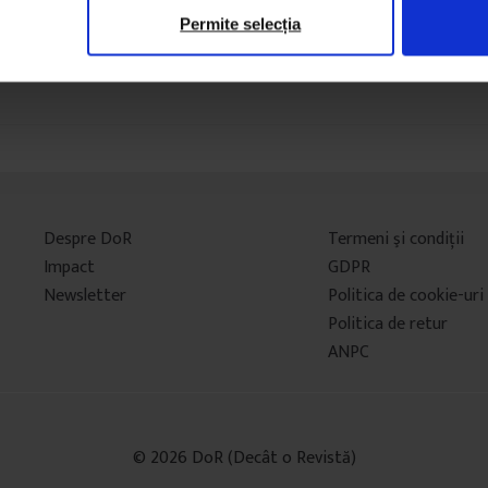
Permite selecția
Despre DoR
Termeni şi condiţii
Impact
GDPR
Newsletter
Politica de cookie-uri
Politica de retur
ANPC
© 2026 DoR (Decât o Revistă)