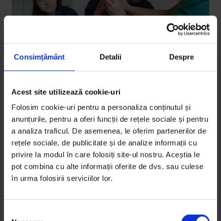
Consimțământ
Detalii
Despre
Acest site utilizează cookie-uri
Actualizator
Folosim cookie-uri pentru a personaliza conținutul și
„Nu pot să stau în casă”
anunțurile, pentru a oferi funcții de rețele sociale și pentru
a analiza traficul. De asemenea, le oferim partenerilor de
Am vorbit cu câțiva dintre supraviețuitorii din
rețele sociale, de publicitate și de analize informații cu
Colectiv care au ieșit în piața Victoriei.
privire la modul în care folosiți site-ul nostru. Aceștia le
pot combina cu alte informații oferite de dvs. sau culese
De
Medeea Stan
în urma folosirii serviciilor lor.
Fotografie de
Lucian Rotaru
Timp de citire: 4 minute
3 februarie 2017
S