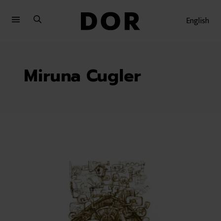
Sari
Sari
la
la
English
meniu
conținut
Miruna Cugler