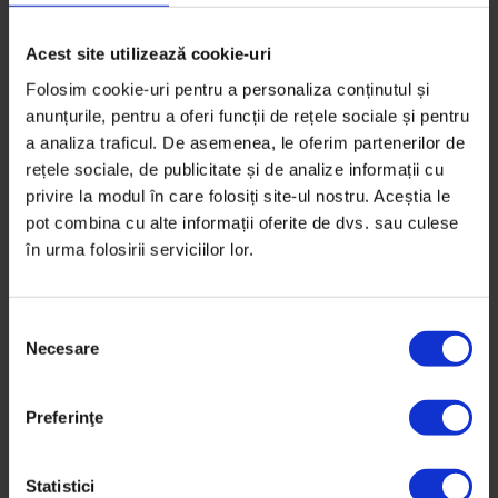
Acest site utilizează cookie-uri
Folosim cookie-uri pentru a personaliza conținutul și
anunțurile, pentru a oferi funcții de rețele sociale și pentru
a analiza traficul. De asemenea, le oferim partenerilor de
rețele sociale, de publicitate și de analize informații cu
privire la modul în care folosiți site-ul nostru. Aceștia le
pot combina cu alte informații oferite de dvs. sau culese
în urma folosirii serviciilor lor.
S
Necesare
e
l
Eseuri
e
Preferinţe
Retrovizoarele unui emigrant recent
c
ț
După 15 ani de luptă cu morile de vânt, mi-am pus
i
Statistici