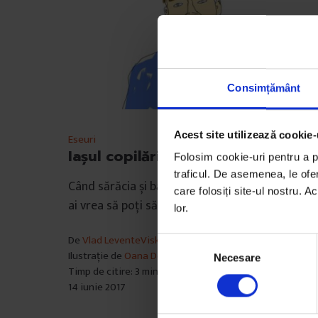
Consimțământ
Acest site utilizează cookie-
Eseuri
Iașul copilăriei mele
Folosim cookie-uri pentru a pe
traficul. De asemenea, le ofer
Când sărăcia și bătaia sunt parte din copilăria t
care folosiți site-ul nostru. A
ai vrea să poți să-ți schimbi povestea?
lor.
De
Vlad LeventeViski
S
Ilustrație de
Oana Decem
Necesare
e
Timp de citire: 3 minute
l
14 iunie 2017
e
c