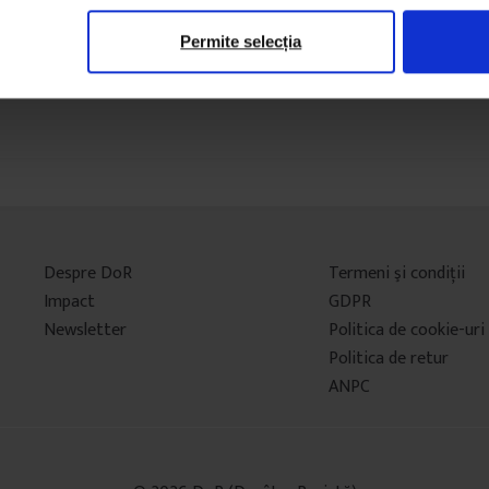
Permite selecția
Despre DoR
Termeni şi condiţii
Impact
GDPR
Newsletter
Politica de cookie-uri
Politica de retur
ANPC