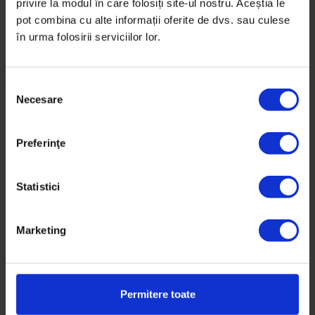
privire la modul în care folosiți site-ul nostru. Aceștia le
pot combina cu alte informații oferite de dvs. sau culese
în urma folosirii serviciilor lor.
S
Necesare
e
l
e
1 comentarii la Iașul copilăriei
Preferinţe
c
mele
ț
i
Statistici
a
c
Marketing
o
n
s
DORINA
i
Permitere toate
27/06/2017
m