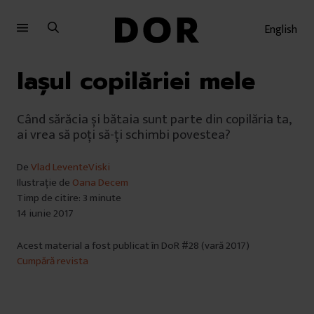
Sari
Sari
la
la
English
meniu
conținut
Iașul copilăriei mele
Când sărăcia și bătaia sunt parte din copilăria ta,
ai vrea să poți să-ți schimbi povestea?
De
Vlad LeventeViski
Ilustrație de
Oana Decem
Timp de citire: 3 minute
14 iunie 2017
Acest material a fost publicat în DoR #28 (vară 2017)
Cumpără revista