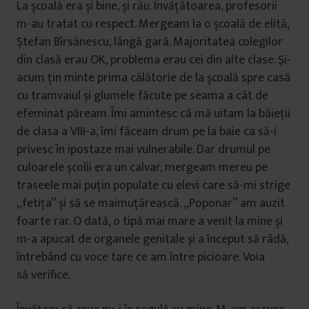
La școală era și bine, și rău. Învățătoarea, profesorii
m-au tratat cu respect. Mergeam la o școală de elită,
Ştefan Bîrsănescu, lângă gară. Majoritatea colegilor
din clasă erau OK, problema erau cei din alte clase. Şi-
acum țin minte prima călătorie de la școală spre casă
cu tramvaiul și glumele făcute pe seama a cât de
efeminat păream. Îmi amintesc că mă uitam la băieții
de clasa a VIII-a, îmi făceam drum pe la baie ca să-i
privesc în ipostaze mai vulnerabile. Dar drumul pe
culoarele școlii era un calvar, mergeam mereu pe
traseele mai puțin populate cu elevi care să-mi strige
„fetița” și să se maimuțărească. „Poponar” am auzit
foarte rar. O dată, o tipă mai mare a venit la mine și
m-a apucat de organele genitale și a început să râdă,
întrebând cu voce tare ce am între picioare. Voia
să verifice.