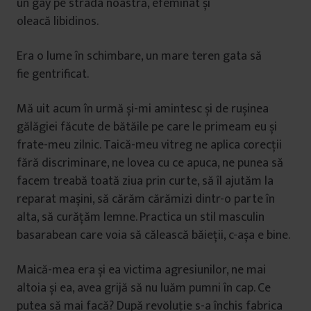
un gay pe strada noastră, efeminat și
oleacă libidinos.
Era o lume în schimbare, un mare teren gata să
fie gentrificat.
Mă uit acum în urmă și-mi amintesc și de rușinea
gălăgiei făcute de bătăile pe care le primeam eu și
frate-meu zilnic. Taică-meu vitreg ne aplica corecții
fără discriminare, ne lovea cu ce apuca, ne punea să
facem treabă toată ziua prin curte, să îl ajutăm la
reparat mașini, să cărăm cărămizi dintr-o parte în
alta, să curățăm lemne. Practica un stil masculin
basarabean care voia să călească băieții, c-așa e bine.
Maică-mea era și ea victima agresiunilor, ne mai
altoia și ea, avea grijă să nu luăm pumni în cap. Ce
putea să mai facă? După revoluție s-a închis fabrica