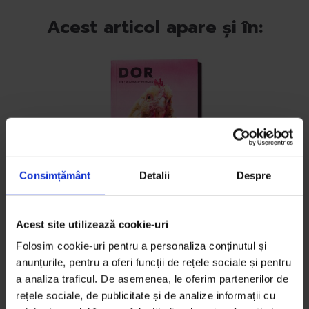
Acest articol apare și în:
Consimțământ
Detalii
Despre
DoR #28
Acest site utilizează cookie-uri
Dislocări
Folosim cookie-uri pentru a personaliza conținutul și
Vară, 2017
anunțurile, pentru a oferi funcții de rețele sociale și pentru
a analiza traficul. De asemenea, le oferim partenerilor de
Cumpără revista
rețele sociale, de publicitate și de analize informații cu