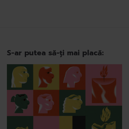
S-ar putea să-ți mai placă: