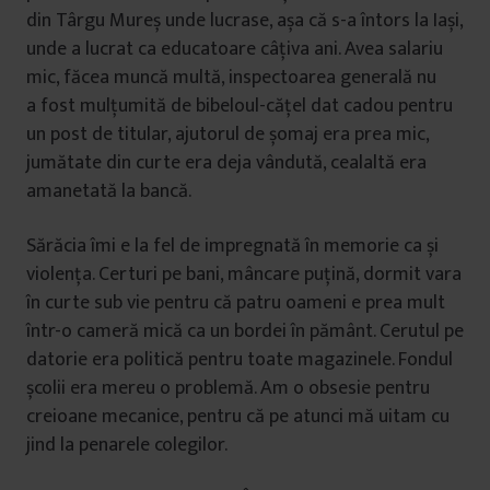
din Târgu Mureș unde lucrase, așa că s-a întors la Iași,
unde a lucrat ca educatoare câțiva ani. Avea salariu
mic, făcea muncă multă, inspectoarea generală nu
a fost mulțumită de bibeloul-cățel dat cadou pentru
un post de titular, ajutorul de șomaj era prea mic,
jumătate din curte era deja vândută, cealaltă era
amanetată la bancă.
Sărăcia îmi e la fel de impregnată în memorie ca și
violența. Certuri pe bani, mâncare puțină, dormit vara
în curte sub vie pentru că patru oameni e prea mult
într-o cameră mică ca un bordei în pământ. Cerutul pe
datorie era politică pentru toate magazinele. Fondul
școlii era mereu o problemă. Am o obsesie pentru
creioane mecanice, pentru că pe atunci mă uitam cu
jind la penarele colegilor.