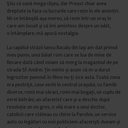
Ştiu că sună mega clișeu, dar Proust chiar avea
dreptate la faza cu lucrurile care rețin în ele amintiri.
Mi se întâmplă așa mereu, să revin într-un oraș în
care-am locuit și să îmi amintesc despre un iubit,
o întâmplare, mă apucă nostalgia.
La capătul străzii Iancu Bacalu din Iași am dat primul
meu pumn, unui băiat rom care se lua de mine de
fiecare dată când voiam să merg la magazinul de pe
strada Sf. Andrei. Ţin minte și acum că m-a durut
îngrozitor pumnul; în filme nu-ți zice asta. Toată zona
era pestriță, case vechi în centrul orașului, cu familii
diverse, romi mai săraci, romi mai bogați, un cuplu de
evrei bătrâni, un afacerist care și-a deschis după
revoluție un en gros, o vilă mare a unui doctor,
catolicii care stăteau cu chirie la Parohie, un service
auto cu legături cu noii politicieni-afaceriști. Aveam și