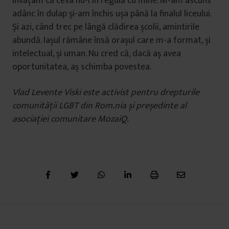
Învățam că ceva nu-i în regulă cu mine. M-am ascuns
adânc în dulap și-am închis ușa până la finalul liceului.
Și azi, când trec pe lângă clădirea școlii, amintirile
abundă. Iașul rămâne însă orașul care m-a format, și
intelectual, și uman. Nu cred că, dacă aș avea
oportunitatea, aș schimba povestea.
Vlad Levente Viski este activist pentru drepturile
comunității LGBT din Rom.nia și președinte al
asociației comunitare MozaiQ.