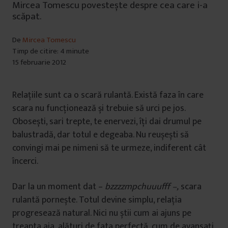
Mircea Tomescu povestește despre cea care i-a
scăpat.
De
Mircea Tomescu
Timp de citire: 4 minute
15 februarie 2012
Relațiile sunt ca o scară rulantă. Există faza în care
scara nu funcționează și trebuie să urci pe jos.
Obosești, sari trepte, te enervezi, îți dai drumul pe
balustradă, dar totul e degeaba. Nu reușești să
convingi mai pe nimeni să te urmeze, indiferent cât
încerci.
Dar la un moment dat –
bzzzzmpchuuufff –,
scara
rulantă pornește. Totul devine simplu, relația
progresează natural. Nici nu știi cum ai ajuns pe
treapta aia, alături de fata perfectă, cum de avansați