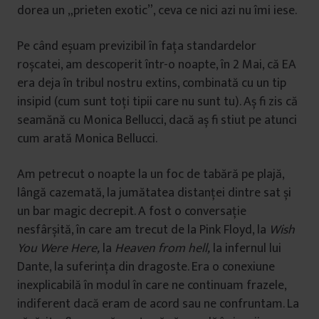
dorea un „prieten exotic”, ceva ce nici azi nu îmi iese.
Pe când eșuam previzibil în fața standardelor
roșcatei, am descoperit într-o noapte, în 2 Mai, că EA
era deja în tribul nostru extins, combinată cu un tip
insipid (cum sunt toți tipii care nu sunt tu). Aș fi zis că
seamănă cu Monica Bellucci, dacă aș fi stiut pe atunci
cum arată Monica Bellucci.
Am petrecut o noapte la un foc de tabără pe plajă,
lângă cazemată, la jumătatea distanței dintre sat și
un bar magic decrepit. A fost o conversație
nesfârșită, în care am trecut de la Pink Floyd, la
Wish
You Were Here,
la
Heaven from hell,
la infernul lui
Dante, la suferința din dragoste. Era o conexiune
inexplicabilă în modul în care ne continuam frazele,
indiferent dacă eram de acord sau ne confruntam. La