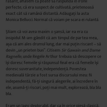
răsărit, aflasem că poate să răspundă în ironii
perfecte, că era suspect de cultivată, prietenoasă
exact cât să ramână distantă. Adăugați la asta
Monica Bellucci. Normal că voiam pe scara ei rulantă.
Ştiam că voi avea maxim o șansă, iar ea era cu
insipidul. M-am gândit că am timpul de partea mea,
așa că am ales drumul lung, dar mai puțin riscant – să
devin „un prieten bun”. Citisem
Sir Gawain and Dame
Ragnelle
, unde Regele Arthur trebuia să descopere ce
își doresc femeile și răspunsul final era că femeile își
doresc suveranitate, independență. Povestea
medievală târzie a fost sursa discursului meu: fii
independentă, fă-ți singură alegerile, ai încredere în
ele, asumă-ți riscuri, poți mai mult, explorează, bla bla
bla.
Eram un Iago deplorabil, dar ca în orice piesă clasică,