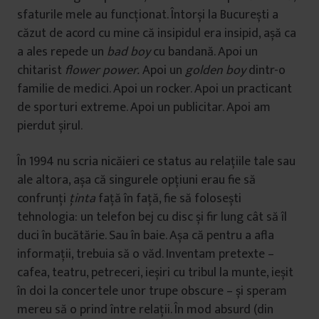
sfaturile mele au funcționat. Întorși la București a
căzut de acord cu mine că insipidul era insipid, așă ca
a ales repede un
bad boy
cu bandană. Apoi un
chitarist
flower power.
Apoi un
golden boy
dintr-o
familie de medici. Apoi un rocker. Apoi un practicant
de sporturi extreme. Apoi un publicitar. Apoi am
pierdut șirul.
În 1994 nu scria nicăieri ce status au relațiile tale sau
ale altora, așa că singurele opțiuni erau fie să
confrunți
ținta
față în față, fie să folosești
tehnologia: un telefon bej cu disc și fir lung cât să îl
duci în bucătărie. Sau în baie. Așa că pentru a afla
informații, trebuia să o văd. Inventam pretexte –
cafea, teatru, petreceri, ieșiri cu tribul la munte, ieșit
în doi la concertele unor trupe obscure – și speram
mereu să o prind între relații. În mod absurd (din