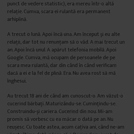
punct de vedere statistic), era mereu într-o altă
relație. Cumva, scara ei rulantă era permanent
arhiplină.
A trecut o lună. Apoi încă una. Am început și eu alte
relații, dar tot nu renunțam să o văd. A mai trecut un
an. Apoi încă unul. A apărut telefonia mobilă. Apoi
Google. Cumva, mă ocupam de persoanele de pe
scara mea rulantă, dar din când în când verificam
dacă a ei e la fel de plină. Era. Nu avea rost să mă
înghesui.
Au trecut 18 ani de când am cunoscut-o. Am văzut-o
cucerind bărbați. Maturizându-se. Cumințindu-se.
Construindu-și cariera. Cucerind din nou. Mi-am
promis să vorbesc cu ea măcar o dată pe an. Nu
reușesc. Cu toate astea, acum cațiva ani, când ne-am