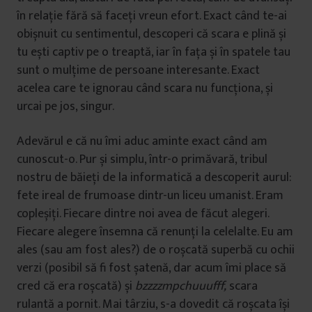
în relație fără să faceți vreun efort. Exact când te-ai
obișnuit cu sentimentul, descoperi că scara e plină și
tu ești captiv pe o treaptă, iar în fața și în spatele tau
sunt o mulțime de persoane interesante. Exact
acelea care te ignorau când scara nu funcționa, și
urcai pe jos, singur.
Adevărul e că nu îmi aduc aminte exact când am
cunoscut-o. Pur și simplu, într-o primăvară, tribul
nostru de băieți de la informatică a descoperit aurul:
fete ireal de frumoase dintr-un liceu umanist. Eram
copleșiți. Fiecare dintre noi avea de făcut alegeri.
Fiecare alegere însemna că renunți la celelalte. Eu am
ales (sau am fost ales?) de o roșcată superbă cu ochii
verzi (posibil să fi fost șatenă, dar acum îmi place să
cred că era roșcată) și
bzzzzmpchuuufff,
scara
rulantă a pornit. Mai târziu, s-a dovedit că roșcata își