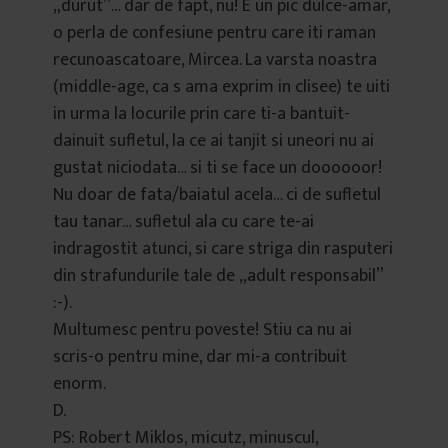
„durut”… dar de fapt, nu! E un pic dulce-amar,
o perla de confesiune pentru care iti raman
recunoascatoare, Mircea. La varsta noastra
(middle-age, ca s ama exprim in clisee) te uiti
in urma la locurile prin care ti-a bantuit-
dainuit sufletul, la ce ai tanjit si uneori nu ai
gustat niciodata… si ti se face un doooooor!
Nu doar de fata/baiatul acela… ci de sufletul
tau tanar… sufletul ala cu care te-ai
indragostit atunci, si care striga din rasputeri
din strafundurile tale de „adult responsabil”
:-).
Multumesc pentru poveste! Stiu ca nu ai
scris-o pentru mine, dar mi-a contribuit
enorm.
D.
PS: Robert Miklos, micutz, minuscul,