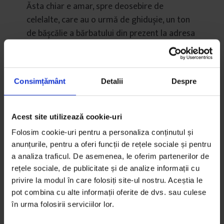
Ăsta chiar e amar, spre deosebire de
celelalte, care au o urmă de ghidușie, un ton
de bășcălie a bărbatului din prezent la adresa
băiețelului fraier de odinioară… Ăsta este și
despre acum, despre viața adevărată. E pe
bune și… auci, chiar a durut!
Consimțământ
Detalii
Despre
Acest site utilizează cookie-uri
Folosim cookie-uri pentru a personaliza conținutul și
anunțurile, pentru a oferi funcții de rețele sociale și pentru
a analiza traficul. De asemenea, le oferim partenerilor de
rețele sociale, de publicitate și de analize informații cu
privire la modul în care folosiți site-ul nostru. Aceștia le
gigixy
pot combina cu alte informații oferite de dvs. sau culese
16/02/2012
în urma folosirii serviciilor lor.