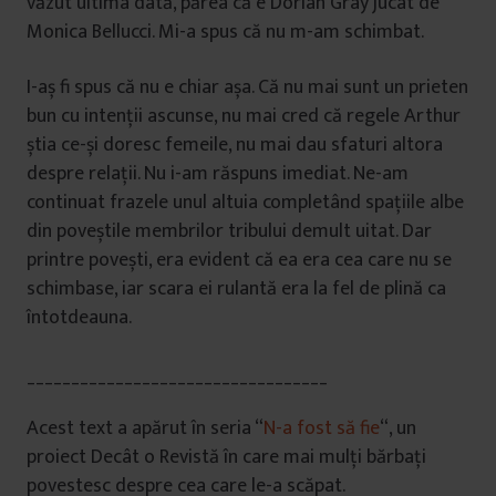
văzut ultima dată, părea că e Dorian Gray jucat de
Monica Bellucci. Mi-a spus că nu m-am schimbat.
I-aș fi spus că nu e chiar așa. Că nu mai sunt un prieten
bun cu intenții ascunse, nu mai cred că regele Arthur
știa ce-și doresc femeile, nu mai dau sfaturi altora
despre relații. Nu i-am răspuns imediat. Ne-am
continuat frazele unul altuia completând spațiile albe
din poveștile membrilor tribului demult uitat. Dar
printre povești, era evident că ea era cea care nu se
schimbase, iar scara ei rulantă era la fel de plină ca
întotdeauna.
__________________________________
Acest text a apărut în seria “
N-a fost să fie
“, un
proiect Decât o Revistă în care mai mulți bărbați
povestesc despre cea care le-a scăpat.