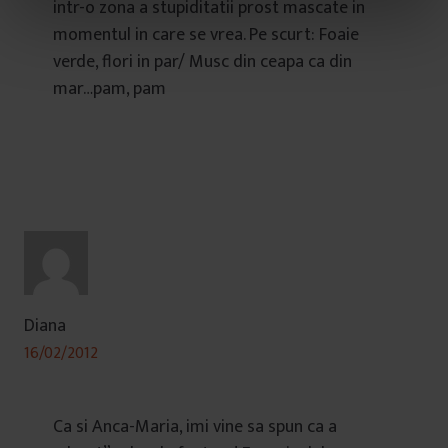
intr-o zona a stupiditatii prost mascate in
n
momentul in care se vrea. Pe scurt: Foaie
t
verde, flori in par/ Musc din ceapa ca din
u
mar…pam, pam
l
u
i
Diana
16/02/2012
Ca si Anca-Maria, imi vine sa spun ca a