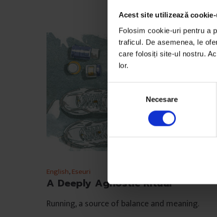
Acest site utilizează cookie-
Folosim cookie-uri pentru a pe
traficul. De asemenea, le ofer
care folosiți site-ul nostru. A
lor.
S
Necesare
e
l
e
c
ț
i
a
English
,
Eseuri
A Deeply Agnostic Ritual
c
o
Running, a source of balance and meaning.
n
s