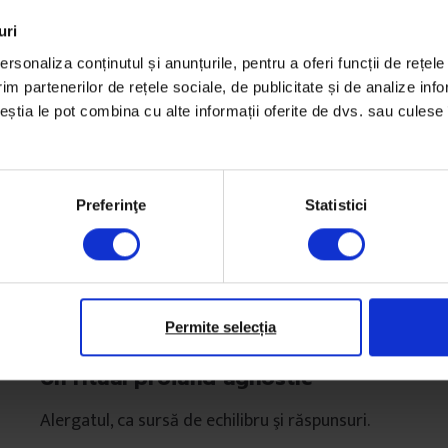
uri
rsonaliza conținutul și anunțurile, pentru a oferi funcții de rețele
im partenerilor de rețele sociale, de publicitate și de analize info
ceștia le pot combina cu alte informații oferite de dvs. sau culese î
Preferinţe
Statistici
Permite selecția
Eseuri
Un ritual profund agnostic
Alergatul, ca sursă de echilibru şi răspunsuri.