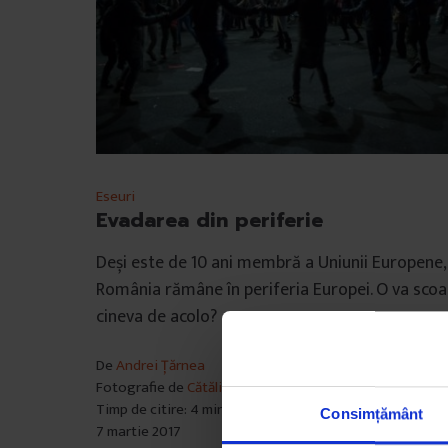
Eseuri
Evadarea din periferie
Deși este de 10 ani membră a Uniunii Europene,
România rămâne în periferia Europei. O va scoa
cineva de acolo?
De
Andrei Țărnea
Fotografie de
Cătălin Georgescu
Timp de citire: 4 minute
Consimțământ
7 martie 2017