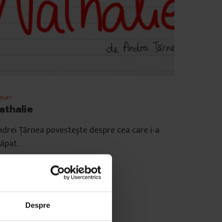
euri
athalie
drei Ţărnea povestește despre cea care i-a
ăpat.
e
Andrei Țărnea
mp de citire: 6 minute
 februarie 2012
Despre