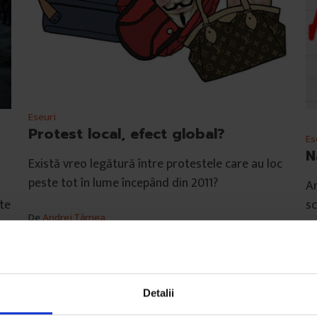
Eseuri
Protest local, efect global?
Es
N
Există vreo legătură între protestele care au loc
peste tot în lume începând din 2011?
An
te
sc
De
Andrei Țărnea
Ilustrații de
David Stroe
D
Timp de citire: 16 minute
Ti
14 ianuarie 2014
27
Detalii