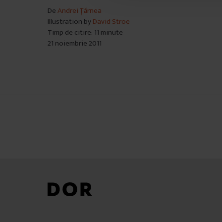
De
Andrei Țărnea
i
Illustration by
David Stroe
m
Timp de citire: 11 minute
ț
21 noiembrie 2011
ă
m
â
n
t
u
Navigare
l
u
în
i
articole