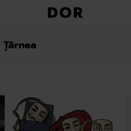
 Țărnea