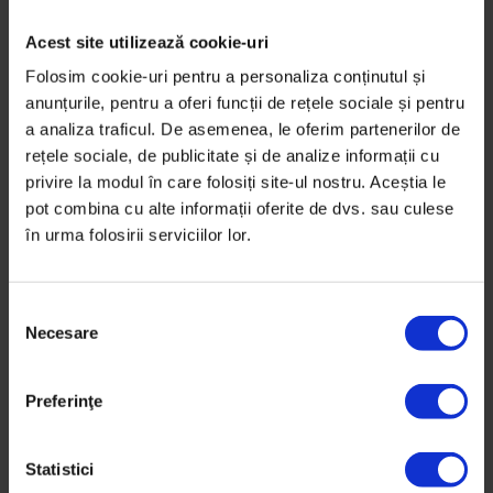
Acest site utilizează cookie-uri
Folosim cookie-uri pentru a personaliza conținutul și
anunțurile, pentru a oferi funcții de rețele sociale și pentru
a analiza traficul. De asemenea, le oferim partenerilor de
rețele sociale, de publicitate și de analize informații cu
privire la modul în care folosiți site-ul nostru. Aceștia le
pot combina cu alte informații oferite de dvs. sau culese
în urma folosirii serviciilor lor.
S
Necesare
e
l
e
Preferinţe
Eseuri
c
În loc de aripi
ț
i
Statistici
O mărturie despre intimidare în școală și întâlnirea cu