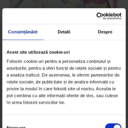
Consimțământ
Detalii
Despre
Acest site utilizează cookie-uri
Eseuri
Pledoarie pentru educație
Folosim cookie-uri pentru a personaliza conținutul și
anunțurile, pentru a oferi funcții de rețele sociale și pentru
Cum ar putea învățământul românesc să se
a analiza traficul. De asemenea, le oferim partenerilor de
transforme dintr-un sistem de școlarizare într-unul
rețele sociale, de publicitate și de analize informații cu
de educație.
privire la modul în care folosiți site-ul nostru. Aceștia le
pot combina cu alte informații oferite de dvs. sau culese
De
Roxana Marin
în urma folosirii serviciilor lor.
Ilustrație de
David Stroe
Timp de citire: 5 minute
9 decembrie 2014
S
Necesare