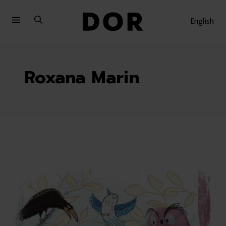
Sari
Sari
la
la
English
meniu
conținut
Roxana Marin