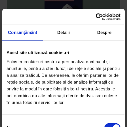
Consimțământ
Detalii
Despre
Acest site utilizează cookie-uri
Actualizator
Folosim cookie-uri pentru a personaliza conținutul și
Iadul e prielnic poveștii
anunțurile, pentru a oferi funcții de rețele sociale și pentru
a analiza traficul. De asemenea, le oferim partenerilor de
De ce produc poveștile plăcere și ce e dincolo de „a
rețele sociale, de publicitate și de analize informații cu
fost odată”?
privire la modul în care folosiți site-ul nostru. Aceștia le
pot combina cu alte informații oferite de dvs. sau culese
De
Jonathan Gottschall
în urma folosirii serviciilor lor.
Traducere de
Smaranda Nistor
Timp de citire: 7 minute
25 februarie 2019
S