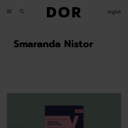
Sari
Sari
la
la
English
meniu
conținut
Smaranda Nistor