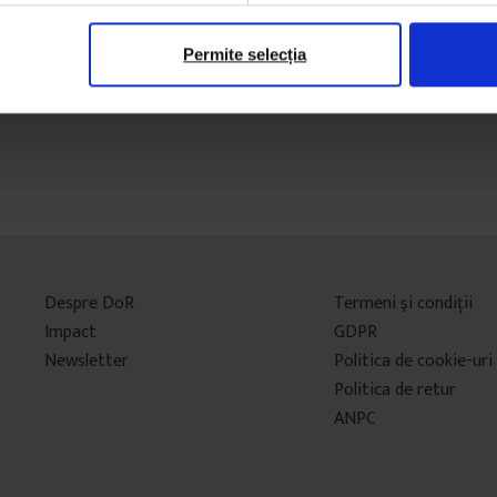
Permite selecția
Despre DoR
Termeni şi condiţii
Impact
GDPR
Newsletter
Politica de cookie-uri
Politica de retur
ANPC