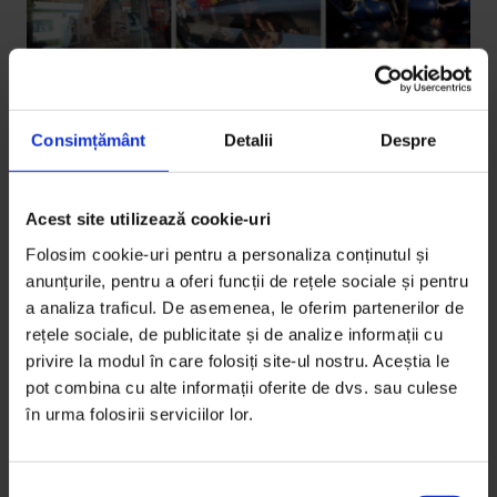
Consimțământ
Detalii
Despre
Portrete
Acest site utilizează cookie-uri
Cinema: Noul nou val
Folosim cookie-uri pentru a personaliza conținutul și
Fă cunoștință cu 10 dintre cei mai buni regizori
anunțurile, pentru a oferi funcții de rețele sociale și pentru
români aflați la început de carieră. I-am fotografiat în
a analiza traficul. De asemenea, le oferim partenerilor de
rețele sociale, de publicitate și de analize informații cu
mișcare, filtrați prin geamuri sau oglinzi, pentru că nu
privire la modul în care folosiți site-ul nostru. Aceștia le
poți pune pe deplin un regizor în fața camerei.
pot combina cu alte informații oferite de dvs. sau culese
în urma folosirii serviciilor lor.
De
Will Sterns
Fotografii de
Will Sterns
Timp de citire: 4 minute
S