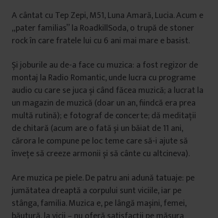
A cântat cu Tep Zepi, M51, Luna Amară, Lucia. Acum e
„pater familias” la RoadkillSoda, o trupă de stoner
rock în care fratele lui cu 6 ani mai mare e basist.
Și joburile au de-a face cu muzica: a fost regizor de
montaj la Radio Romantic, unde lucra cu programe
audio cu care se juca și când făcea muzică; a lucrat la
un magazin de muzică (doar un an, fiindcă era prea
multă rutină); e fotograf de concerte; dă meditații
de chitară (acum are o fată și un băiat de 11 ani,
cărora le compune pe loc teme care să-i ajute să
învețe să creeze armonii și să cânte cu altcineva).
Are muzica pe piele. De patru ani adună tatuaje: pe
jumătatea dreaptă a corpului sunt viciile, iar pe
stânga, familia. Muzica e, pe lângă mașini, femei,
băutură, la vicii – nu oferă satisfacții pe măsura