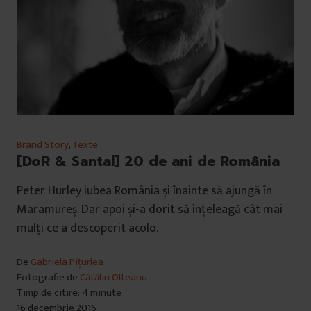
Brand Story
,
Texte
[DoR & Santal] 20 de ani de România
Peter Hurley iubea România și înainte să ajungă în
Maramureș. Dar apoi și-a dorit să înțeleagă cât mai
mulți ce a descoperit acolo.
De
Gabriela Pițurlea
Fotografie de
Cătălin Olteanu
Timp de citire: 4 minute
16 decembrie 2016