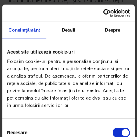
ai o chitară pe care o iubești și să n-ai bani s-o repari.
Pe Facebook
postează povestea reparațiilor, cu
fotografii; e o transparență pe care și-ar dori-o și el,
dacă și-ar da chitara la reparat. Muzicienii sunt
Consimțământ
Detalii
Despre
posesivi cu instrumentele lor.
Acest site utilizează cookie-uri
Folosim cookie-uri pentru a personaliza conținutul și
anunțurile, pentru a oferi funcții de rețele sociale și pentru
a analiza traficul. De asemenea, le oferim partenerilor de
rețele sociale, de publicitate și de analize informații cu
privire la modul în care folosiți site-ul nostru. Aceștia le
pot combina cu alte informații oferite de dvs. sau culese
în urma folosirii serviciilor lor.
S
Necesare
e