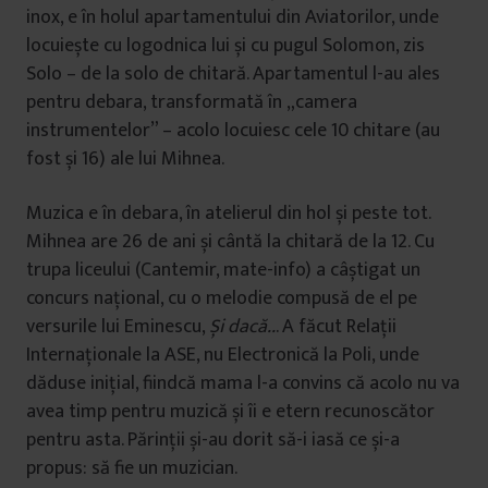
inox, e în holul apartamentului din Aviatorilor, unde
locuiește cu logodnica lui și cu pugul Solomon, zis
Solo – de la solo de chitară. Apartamentul l-au ales
pentru debara, transformată în „camera
instrumentelor” – acolo locuiesc cele 10 chitare (au
fost și 16) ale lui Mihnea.
Muzica e în debara, în atelierul din hol și peste tot.
Mihnea are 26 de ani și cântă la chitară de la 12. Cu
trupa liceului (Cantemir, mate-info) a câștigat un
concurs național, cu o melodie compusă de el pe
versurile lui Eminescu,
Și dacă..
. A făcut Relații
Internaționale la ASE, nu Electronică la Poli, unde
dăduse inițial, fiindcă mama l-a convins că acolo nu va
avea timp pentru muzică și îi e etern recunoscător
pentru asta. Părinții și-au dorit să-i iasă ce și-a
propus: să fie un muzician.