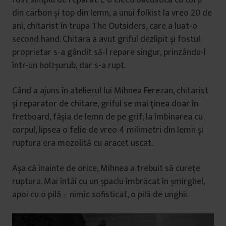
fost simplu de reparat. E o electroacustică cu corp
din carbon și top din lemn, a unui folkist la vreo 20 de
ani, chitarist în trupa The Outsiders, care a luat-o
second hand. Chitara a avut griful dezlipit și fostul
proprietar s-a gândit să-l repare singur, prinzându-l
într-un holzșurub, dar s-a rupt.
Când a ajuns în atelierul lui Mihnea Ferezan, chitarist
și reparator de chitare, griful se mai ținea doar în
fretboard, fâșia de lemn de pe grif; la îmbinarea cu
corpul, lipsea o felie de vreo 4 milimetri din lemn și
ruptura era mozolită cu aracet uscat.
Așa că înainte de orice, Mihnea a trebuit să curețe
ruptura. Mai întâi cu un șpaclu îmbrăcat în șmirghel,
apoi cu o pilă – nimic sofisticat, o pilă de unghii.