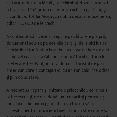
chitara, a dus-o la lăcuit, i-a schimbat dozele, a setat-
o (i-a reglat înălțimea corzilor și curbura griffului) și i-
a vândut-o tot lui Moșu’, cu dublu decât dăduse pe ea,
adică 150.000 de lei vechi.
A continuat să învețe să repare pe chitarele proprii,
documentându-se pe net, din cărți și de la alți lutieri.
În primăvară a fost la Istanbul la un workshop de o zi
cu un veteran de la Gibson, producătorul chitarei lui
preferate, Les Paul, numită după chitaristul de jazz
american care a conceput-o, cu un ton cald, melodios
și plin de
sustain
.
A-nceput să repare și chitarele prietenilor, cererea a
tot crescut și, de nici două luni, repară și pentru alți
muzicieni, din underground ca și el. Vrea să fie
accesibil pentru muzicieni tineri, fiindcă știe cum e să