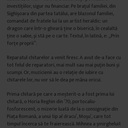
investițiilor, sigur nu financiar. Pe brațul familiei, din
Sighișoara din partea tatălui, are blazonul familiei,
comandat de fratele lui la un artist heraldic: un
dragon care într-o gheară ține o biserică, în cealaltă
ține o sabie, și stă pe o carte. Textul, în latină, e: „Prin
forțe proprii”.
Reparatul chitarelor a venit firesc. A avut de-a face cu
tot felul de reparatori, mai mult sau mai puțin buni și
scumpi. Or, muzicienii au o relație de iubire cu
chitarele lor, nu vor să le dea pe mâna oricui.
Prima chitară pe care a meșterit-o a fost prima lui
chitară, o Horia Reghin din ’70, portocaliu-
fosforescent, o mizerie luată de la o consignație din
Piața Romană, a unui tip al dracu’, Moșu’, care tot
timpul încerca să te fraierească. Mihnea a șmirgheluit