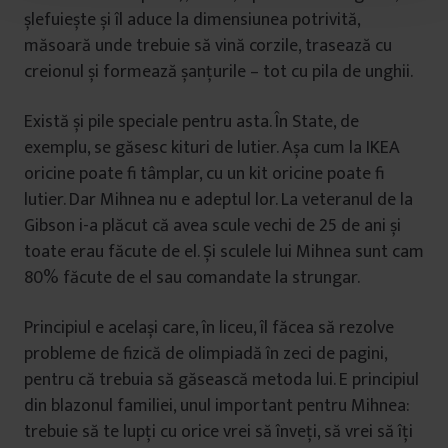
șlefuiește și îl aduce la dimensiunea potrivită,
l
măsoară unde trebuie să vină corzile, trasează cu
u
creionul și formează șanțurile – tot cu pila de unghii.
i
Există și pile speciale pentru asta. În State, de
exemplu, se găsesc kituri de lutier. Așa cum la IKEA
oricine poate fi tâmplar, cu un kit oricine poate fi
lutier. Dar Mihnea nu e adeptul lor. La veteranul de la
Gibson i-a plăcut că avea scule vechi de 25 de ani și
toate erau făcute de el. Și sculele lui Mihnea sunt cam
80% făcute de el sau comandate la strungar.
Principiul e același care, în liceu, îl făcea să rezolve
probleme de fizică de olimpiadă în zeci de pagini,
pentru că trebuia să găsească metoda lui. E principiul
din blazonul familiei, unul important pentru Mihnea:
trebuie să te lupți cu orice vrei să înveți, să vrei să îți