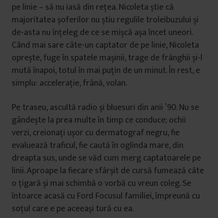
pe linie – să nu iasă din rețea. Nicoleta știe că
majoritatea șoferilor nu știu regulile troleibuzului și
de-asta nu înțeleg de ce se mișcă așa încet uneori.
Când mai sare câte-un captator de pe linie, Nicoleta
oprește, fuge în spatele mașinii, trage de frânghii și-l
mută înapoi, totul în mai puțin de un minut. În rest, e
simplu: accelerație, frână, volan.
Pe traseu, ascultă radio și bluesuri din anii ’90. Nu se
gândește la prea multe în timp ce conduce; ochii
verzi, creionați ușor cu dermatograf negru, fie
evaluează traficul, fie caută în oglinda mare, din
dreapta sus, unde se văd cum merg captatoarele pe
linii. Aproape la fiecare sfârșit de cursă fumează câte
o țigară și mai schimbă o vorbă cu vreun coleg. Se
întoarce acasă cu Ford Focusul familiei, împreună cu
soțul care e pe aceeași tură cu ea.