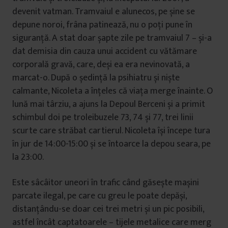
devenit vatman. Tramvaiul e alunecos, pe șine se
depune noroi, frâna patinează, nu o poți pune în
siguranță. A stat doar șapte zile pe tramvaiul 7 – și-a
dat demisia din cauza unui accident cu vătămare
corporală gravă, care, deși ea era nevinovată, a
marcat-o. După o ședință la psihiatru și niște
calmante, Nicoleta a înțeles că viața merge înainte. O
lună mai târziu, a ajuns la Depoul Berceni și a primit
schimbul doi pe troleibuzele 73, 74 și 77, trei linii
scurte care străbat cartierul. Nicoleta își începe tura
în jur de 14:00-15:00 și se întoarce la depou seara, pe
la 23:00.
Este sâcâitor uneori în trafic când găsește mașini
parcate ilegal, pe care cu greu le poate depăși,
distanțându-se doar cei trei metri și un pic posibili,
astfel încât captatoarele – tijele metalice care merg