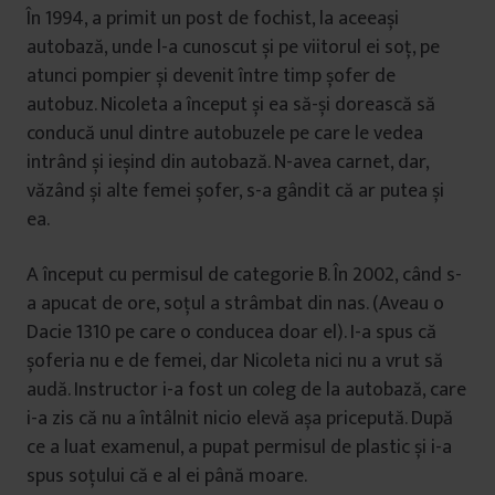
În 1994, a primit un post de fochist, la aceeași
autobază, unde l-a cunoscut și pe viitorul ei soț, pe
atunci pompier și devenit între timp șofer de
autobuz. Nicoleta a început și ea să-și dorească să
conducă unul dintre autobuzele pe care le vedea
intrând și ieșind din autobază. N-avea carnet, dar,
văzând și alte femei șofer, s-a gândit că ar putea și
ea.
A început cu permisul de categorie B. În 2002, când s-
a apucat de ore, soțul a strâmbat din nas. (Aveau o
Dacie 1310 pe care o conducea doar el). I-a spus că
șoferia nu e de femei, dar Nicoleta nici nu a vrut să
audă. Instructor i-a fost un coleg de la autobază, care
i-a zis că nu a întâlnit nicio elevă așa pricepută. După
ce a luat examenul, a pupat permisul de plastic și i-a
spus soțului că e al ei până moare.