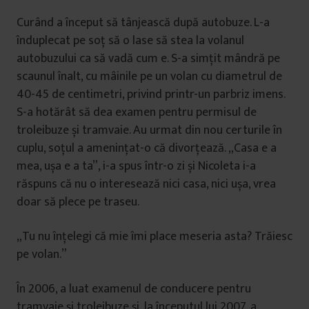
Curând a început să tânjească după autobuze. L-a
înduplecat pe soț să o lase să stea la volanul
autobuzului ca să vadă cum e. S-a simțit mândră pe
scaunul înalt, cu mâinile pe un volan cu diametrul de
40-45 de centimetri, privind printr-un parbriz imens.
S-a hotărât să dea examen pentru permisul de
troleibuze și tramvaie. Au urmat din nou certurile în
cuplu, soțul a amenințat-o că divorțează. „Casa e a
mea, ușa e a ta”, i-a spus într-o zi și Nicoleta i-a
răspuns că nu o interesează nici casa, nici ușa, vrea
doar să plece pe traseu.
„Tu nu înțelegi că mie îmi place meseria asta? Trăiesc
pe volan.”
În 2006, a luat examenul de conducere pentru
tramvaie și troleibuze și, la începutul lui 2007, a