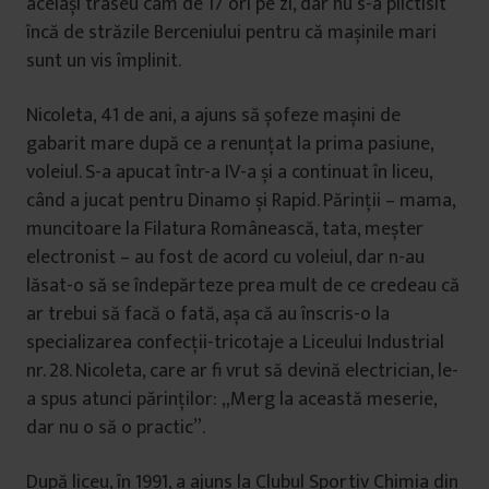
același traseu cam de 17 ori pe zi, dar nu s-a plictisit
încă de străzile Berceniului pentru că mașinile mari
sunt un vis împlinit.
Nicoleta, 41 de ani, a ajuns să șofeze mașini de
gabarit mare după ce a renunțat la prima pasiune,
voleiul. S-a apucat într-a IV-a și a continuat în liceu,
când a jucat pentru Dinamo și Rapid. Părinții – mama,
muncitoare la Filatura Românească, tata, meșter
electronist – au fost de acord cu voleiul, dar n-au
lăsat-o să se îndepărteze prea mult de ce credeau că
ar trebui să facă o fată, așa că au înscris-o la
specializarea confecții-tricotaje a Liceului Industrial
nr. 28. Nicoleta, care ar fi vrut să devină electrician, le-
a spus atunci părinților: „Merg la această meserie,
dar nu o să o practic”.
După liceu, în 1991, a ajuns la Clubul Sportiv Chimia din