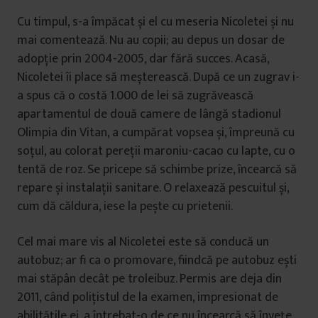
Cu timpul, s-a împăcat și el cu meseria Nicoletei și nu
mai comentează. Nu au copii; au depus un dosar de
adopție prin 2004-2005, dar fără succes. Acasă,
Nicoletei îi place să meșterească. După ce un zugrav i-
a spus că o costă 1.000 de lei să zugrăvească
apartamentul de două camere de lângă stadionul
Olimpia din Vitan, a cumpărat vopsea și, împreună cu
soțul, au colorat pereții maroniu-cacao cu lapte, cu o
tentă de roz. Se pricepe să schimbe prize, încearcă să
repare și instalații sanitare. O relaxează pescuitul și,
cum dă căldura, iese la pește cu prietenii.
Cel mai mare vis al Nicoletei este să conducă un
autobuz; ar fi ca o promovare, fiindcă pe autobuz ești
mai stăpân decât pe troleibuz. Permis are deja din
2011, când polițistul de la examen, impresionat de
abilitățile ei, a întrebat-o de ce nu încearcă să învețe