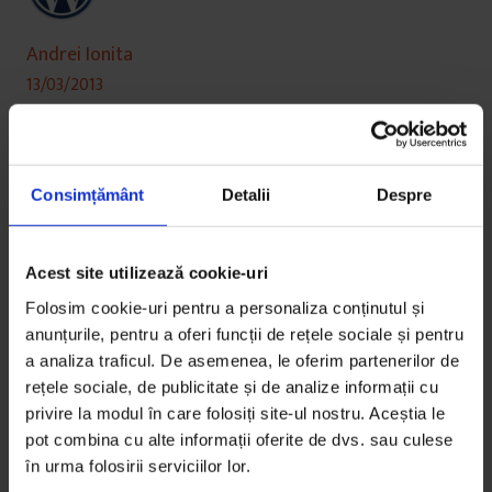
Andrei Ionita
13/03/2013
Cred că eram prin ’99 când am citit despre
subiectul ăsta prima oară. Apoi, rând pe rând,
Consimțământ
Detalii
Despre
generații de redactori plictisiți au continuat
să vorbească de femeile șofer de troleibuz.
Acest site utilizează cookie-uri
Din păcate pentru tine, Oana, s-au dus
Folosim cookie-uri pentru a personaliza conținutul și
vremurile în care era o singură femeie șofer
anunțurile, pentru a oferi funcții de rețele sociale și pentru
a analiza traficul. De asemenea, le oferim partenerilor de
de troleibuz. Acum sunt mai multe. Ghinionul
rețele sociale, de publicitate și de analize informații cu
redactorilor.
privire la modul în care folosiți site-ul nostru. Aceștia le
pot combina cu alte informații oferite de dvs. sau culese
Dar hai să-ți dau o idee. Ce-ar fi ca viitorul tău
în urma folosirii serviciilor lor.
articol să fie despre femeile mecanic de